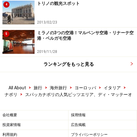
トリノの観光スポット
4
2013/02/23
ミラノの3つの空港！マルペンサ空港・リナーテ空
5
港・ベルガモ空港
2019/11/28
ランキングをもっと見る
>
>
>
>
>
All About
旅行
海外旅行
ヨーロッパ
イタリア
>
ナポリ
スパッカナポリの人気ピッツエリア、ディ・マッテーオ
会社概要
採用情報
投資家情報
広告掲載
利用規約
プライバシーポリシー