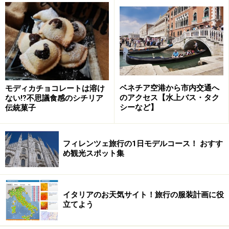
■Di Matteo
住所：Via di Tribunali,94
TEL：081-455262
営業時間：11:30～24:00
定休日：日曜・祝日・8月の第2週と第3週
アクセス：トリブナリ通り沿い、サン・グレゴリオ・ア
ベネチア空港から市内交通へ
モディカチョコレートは溶け
ルメーノ教会裏手
のアクセス【水上バス・タク
ない⁉不思議食感のシチリア
シーなど】
伝統菓子
※記事内容は執筆時点のものです。最新の内容をご確認くださ
い。
※海外を訪れる際には最新情報の入手に努め、「
外務省 海外安全
ホームページ
」を確認するなど、安全確保に十分注意を払ってく
フィレンツェ旅行の1日モデルコース！ おすす
ださい。
め観光スポット集
【編集部おすすめの購入サイト】
イタリアのお天気サイト！旅行の服装計画に役
立てよう
Amazonでイタリアの旅行ガイドをチェック！