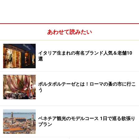
ノのファストフードなのね」と実感させられ、観光客に
はまた嬉しいものです。
あわせて読みたい
ビールを飲みながら気軽な気分で！
イタリア生まれの有名ブランド人気＆老舗10
ストイックを極めた「アンティーカ・ピッツェリア・
選
ダ・ミケーレ」よりも、メニュー数が多いので、他の具
（ツナやオリーブなど）をのせたピッツァが食べたいと
きにもおススメです。また、店頭で揚げる「ピッツァ・
ポルタポルテーゼとは！ローマの蚤の市に行こ
フリット」も揚げ物好きならぜひ試したい一品。4つに
う
折りたたんで紙に包み、多少手を油っこくさせながら、
スパッカナポリを食べ歩けば、ナポリの思い出がもう一
つ増えること請け合いです。
ベネチア観光のモデルコース 1日で巡る欲張り
プラン
＜DATA＞