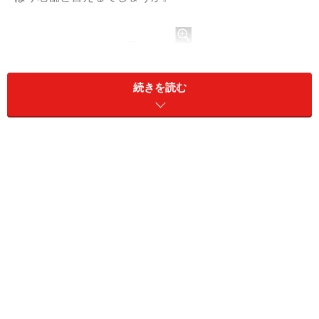
薪窯の香ばしい～ピッツァを具だくさんで
続きを読む
ナポリの下町、カオス渦巻くスパッカナポリエリアのほ
ぼ真ん中あたりに位置し、食事時、いやそれ以外でも、
地元客のみならず海外からの観光客でごっだ返す正真正
銘の人気店です。有名人も訪れるらしく、かつてナポリ
で開催されたG７（時代を感じますね）で、ピッツァを
披露した際に撮ったらしい、クリントン大統領時代の写
真が店内に飾ってありします。
人気店とはいえ、食堂然とした雰囲気はいかにもナポリ
下町のピッツェリア。清潔でピカピカとは程遠いけれ
ど、そのカオスな感じがまた、「ピッツァはナポレター