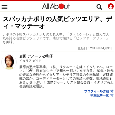
スパッカナポリの人気ピッツエリア、デ
ィ・マッテーオ
ナポリの下町スパッカナポリのど真ん中。「ダ・ミケーレ」と並んで人
気を誇る老舗ピッツェリアです。店頭で揚げる「ピッツァ・フリット」
も美味。
更新日：
2013年04月30日
岩田 デノーラ 砂和子
イタリア ガイド
慶應義塾大学卒業。（株）リクルートを経てイタリアへ。ロー
マに10年、現在はシチリア州の州都パレルモ在住。 編集・制作
の豊富な経験からイタリア・シチリア特集の企画執筆、WEB連
載のほか、コーディネーターとしての実績も多数。現地通訳も
おまかせ下さい！ 国際ジャーナリスト協会会員・イタリア商工
会議所認定通訳。
プロフィール詳細
執筆記事一覧