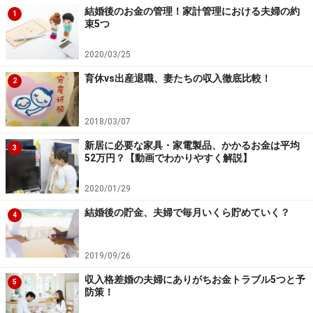
結婚後のお金の管理！家計管理における夫婦の約
1
束5つ
2020/03/25
育休vs出産退職、妻たちの収入徹底比較！
2
2018/03/07
新居に必要な家具・家電製品、かかるお金は平均
3
52万円？【動画でわかりやすく解説】
2020/01/29
結婚後の貯金、夫婦で毎月いくら貯めていく？
4
2019/09/26
収入格差婚の夫婦にありがちお金トラブル5つと予
5
防策！