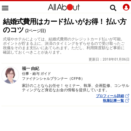
結婚式費用はカード払いがお得！ 払い方
のコツ
(2ページ目)
式場やホテルによっては、結婚式費用のクレジットカード払いが可能。
ポイントが貯まる上に、決済のタイミングをずらせるので受け取ったご
祝儀をそのまま支払いにあてられます。ただし、利用限度額など事前に
確認しておくべきことがあります。
更新日：
2018年01月06日
福一 由紀
仕事・給与 ガイド
ファイナンシャルプランナー（CFP®）
家計のことならお任せ！ セミナー、執筆、企画監修、コンサル
ティングなど身近なお金の情報を提供しています。
プロフィール詳細
執筆記事一覧