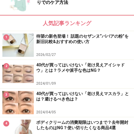
りでのケア方法
人気記事ランキング
待望の新色登場！ 話題のセザンヌ“ババアの粉”を
1
新旧比較&おすすめの使い方
2026/02/27
40代が買ってはいけない「老け見えアイシャド
2
ウ」とは？ラメや派手な色はNG？
2024/01/09
40代が買ってはいけない「老け見えマスカラ」と
3
は？避けるべき色は？
2024/04/05
ボディクリームの消費期限はいつまで？去年開封
4
したものはNG？使い切りたくなる商品4選