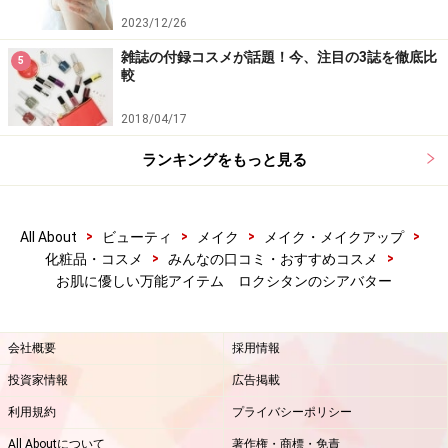
2023/12/26
雑誌の付録コスメが話題！今、注目の3誌を徹底比
5
較
2018/04/17
ランキングをもっと見る
>
>
>
>
All About
ビューティ
メイク
メイク・メイクアップ
>
>
化粧品・コスメ
みんなの口コミ・おすすめコスメ
お肌に優しい万能アイテム ロクシタンのシアバター
会社概要
採用情報
投資家情報
広告掲載
利用規約
プライバシーポリシー
All Aboutについて
著作権・商標・免責