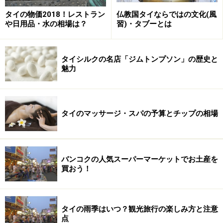
クルーズで（ビュッフェ付き）
タイの物価2018！レストラン
仏教国タイならではの文化(風
や日用品・水の相場は？
習)・タブーとは
※上記データは記事公開時点のものです。
タイシルクの名店「ジムトンプソン」の歴史と
※記事内容は執筆時点のものです。最新の内容をご確認くださ
魅力
い。
※海外を訪れる際には最新情報の入手に努め、「
外務省 海外安全
ホームページ
」を確認するなど、安全確保に十分注意を払ってく
ださい。
タイのマッサージ・スパの予算とチップの相場
バンコクの人気スーパーマーケットでお土産を
買おう！
タイの雨季はいつ？観光旅行の楽しみ方と注意
点