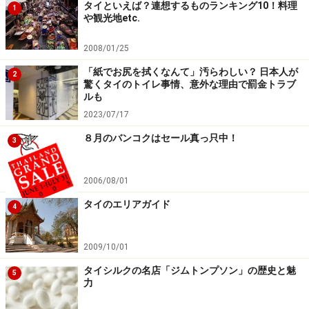
タイといえば？連想するものランキング10！料理
1
や観光地etc.
2008/01/25
「紙でお尻を拭くなんて」汚らわしい？ 日本人が
2
驚くタイのトイレ事情、意外な理由で罰金トラブ
ルも
2023/07/17
８月のバンコクはセール真っ只中！
3
2006/08/01
タイのエリアガイド
4
2009/10/01
タイシルクの名店「ジムトンプソン」の歴史と魅
5
力