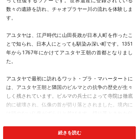
って往復するツアーです。世界遺産に登録されている
数々の遺跡を訪れ、チャオプラヤー川の流れを体験しま
す。
アユタヤは、江戸時代に山田長政が日本人町を作ったこ
とで知られ、日本人にとっても馴染み深い町です。1351
年から1767年にかけてアユタヤ王朝の首都となりまし
た。
アユタヤで最初に訪れるワット・プラ・マハータートに
は、アユタヤ王朝と隣国のビルマとの抗争の歴史が生々
しく残されています。ビルマの兵士によって寺院は徹底
的に破壊され、仏像の首が切り落とされました。境内に
は頭のない仏像がずらりと並びます。切り落とされた仏
像の首の中には、土の上で菩提樹の根に包みこまれたも
のがあります。
続きを読む