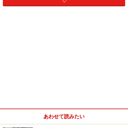
アユタヤの遺跡巡りの合間には、象に乗って散歩をするプラ
ンが組まれている
また、遺跡巡りの最後に訪れるワット・ヤイ・チャイ・
モンコンには、高さ72mの仏塔がそびえています。アユ
タヤ王朝のナレスアン王が、ビルマ軍から覇権を奪回し
たことを記念して建てられたものです。アユタヤの遺跡
巡りの合間には、象に乗って散歩をするプランが組まれ
ています。
そして、アユタヤからのバンコクへの帰路は、チャオプ
ラヤー川のクルージングとなります。船内でインターナ
あわせて読みたい
ショナルブッフェ料理を味わいながら、タイの景色を約
2時間半にわたって、のんびりと堪能することができま