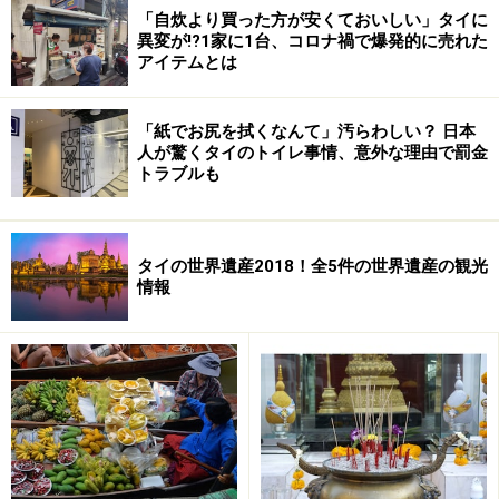
「自炊より買った方が安くておいしい」タイに
す。
異変が!?1家に1台、コロナ禍で爆発的に売れた
アイテムとは
＜DATA＞
■世界文化遺産アユタヤ/お帰りはのんびりクルーズで
「紙でお尻を拭くなんて」汚らわしい？ 日本
（ビュッフェ付き）
人が驚くタイのトイレ事情、意外な理由で罰金
トラブルも
取扱会社：パンダトラベル
催行日：毎日
ガイド：日本語
タイの世界遺産2018！全5件の世界遺産の観光
訪問スポット：ワットマハタート、象乗り、ワットプラ
情報
シーサンペット、ワット・ロカヤスター、ワットヤイチ
ャイモンコン
所要時間：約10時間（7:20スタート）
出発場所：各ホテルまたはプレジデントタワー入口
食事：昼食（クルーズビュッフェ）
料金：THB2000（2013年3月現在)
ホームページ：
世界文化遺産アユタヤ/お帰りはのんびり