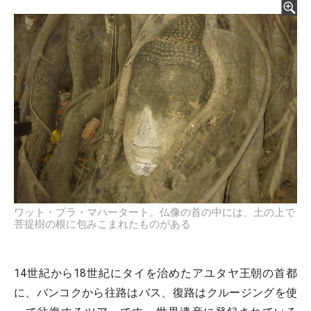
ワット・プラ・マハータート。仏像の首の中には、土の上で
菩提樹の根に包みこまれたものがある
14世紀から18世紀にタイを治めたアユタヤ王朝の首都
に、バンコクから往路はバス、復路はクルージングを使