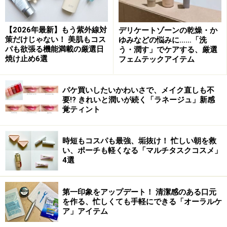
【2026年最新】もう紫外線対
デリケートゾーンの乾燥・か
策だけじゃない！ 美肌もコス
ゆみなどの悩みに……「洗
パも欲張る機能満載の厳選日
う・潤す」でケアする、厳選
焼け止め6選
フェムテックアイテム
パケ買いしたいかわいさで、メイク直しも不
要!? きれいと潤いが続く「ラネージュ」新感
覚ティント
時短もコスパも最強、垢抜け！ 忙しい朝を救
い、ポーチも軽くなる「マルチタスクコスメ」
4選
第一印象をアップデート！ 清潔感のある口元
を作る、忙しくても手軽にできる「オーラルケ
ア」アイテム