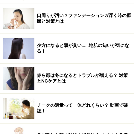
口周りが汚い？ファンデーションガ浮く時の原
因と対策とは
夕方になると頭が臭い……地肌の匂いが気にな
る！
赤ら顔は冬になるとトラブルが増える？ 対策
とNGケアとは
チークの適量って一体どれくらい？ 動画で確
認！