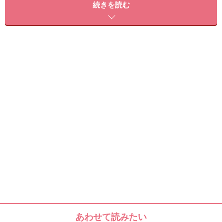
続きを読む
■エーシーケア ビートックス セラム
メーカー：a.c.care
価格：5500円
購入可能場所：公式オンラインショップ
公式サイト：
accare.jp/products/beetox/
※データは記事公開時点のものです。
※記事内容は執筆時点のものです。最新の内容をご確認くださ
い。
※個人の体質、また、誤った方法による実践に起因して肌荒れや
不調を引き起こす場合があります。実践の際には、必ず自身の体
質及び健康状態を十分に考慮し、正しい方法で行ってください。
また、全ての方への有効性を保証するものではありません。
【編集部おすすめの購入サイト】
Amazonで化粧品・コスメをチェック！
あわせて読みたい