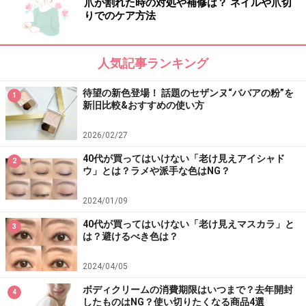
爪が割れた時の対処や補修は？ ネイルや爪切
りでのケア方法
人気記事ランキング
待望の新色登場！ 話題のセザンヌ“ババアの粉”を
1
新旧比較&おすすめの使い方
2026/02/27
40代が買ってはいけない「老け見えアイシャド
2
ウ」とは？ラメや派手な色はNG？
2024/01/09
40代が買ってはいけない「老け見えマスカラ」と
3
は？避けるべき色は？
2024/04/05
ボディクリームの消費期限はいつまで？去年開封
4
したものはNG？使い切りたくなる商品4選