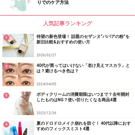
りでのケア方法
人気記事ランキング
待望の新色登場！ 話題のセザンヌ“ババアの粉”を
1
新旧比較&おすすめの使い方
2026/02/27
40代が買ってはいけない「老け見えマスカラ」と
2
は？避けるべき色は？
2024/04/05
ボディクリームの消費期限はいつまで？去年開封
3
したものはNG？使い切りたくなる商品4選
2023/12/26
夏のドロドロメイク崩れを防ぐ！ 40代以降におす
4
すめのフィックスミスト4選