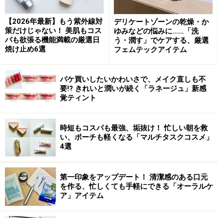
い。
※個人の体質、また、誤った方法による実践に起因して肌荒れや
【2026年最新】もう紫外線対
デリケートゾーンの乾燥・か
不調を引き起こす場合があります。実践の際には、必ず自身の体
策だけじゃない！ 美肌もコス
ゆみなどの悩みに……「洗
質及び健康状態を十分に考慮し、正しい方法で行ってください。
パも欲張る機能満載の厳選日
う・潤す」でケアする、厳選
また、全ての方への有効性を保証するものではありません。
焼け止め6選
フェムテックアイテム
【編集部おすすめの購入サイト】
パケ買いしたいかわいさで、メイク直しも不
要!? きれいと潤いが続く「ラネージュ」新感
覚ティント
Amazonで化粧品・コスメをチェック！
時短もコスパも最強、垢抜け！ 忙しい朝を救
楽天市場で人気のコスメをチェック！
い、ポーチも軽くなる「マルチタスクコスメ」
4選
第一印象をアップデート！ 清潔感のある口元
を作る、忙しくても手軽にできる「オーラルケ
ア」アイテム