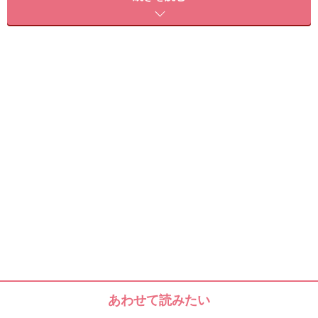
ト」。
これは、ヨモギを含む薬草ハーブを煎じた蒸気で下半身
を中心に温めるという、韓国の伝統的な民間療法が手軽
に行えるというものです。
今でこそ、「ヨモギ蒸し温座パット」はメジャーです
が、私が最初にもらったのは、今から3年ほど前に、韓
国みやげ、としてでした。
最初は、温度が高くなりすぎたら、どうしよう……という
心配もありましたが、じんわりポカポカとあたたまり、
とくに冬場は、もうこれなしではいられないくらいにな
ったほど。
ちなみに、よもぎには、ビタミン、ミネラル、鉄分、カ
あわせて読みたい
ルシウムなどの成分がが多く含まれていて、健康や美の