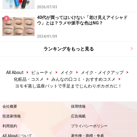
2026/07/03
40代が買ってはいけない「老け見えアイシャド
5
ウ」とは？ラメや派手な色はNG？
2024/01/09
ランキングをもっと見る
>
>
>
>
All About
ビューティ
メイク
メイク・メイクアップ
>
>
化粧品・コスメ
みんなの口コミ・おすすめコスメ
ヨモギ蒸し温座パットで手足までじんわりポカポカに！
会社概要
採用情報
投資家情報
広告掲載
利用規約
プライバシーポリシー
All Aboutについて
著作権・商標・免責