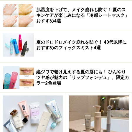
強い味方。さらに、ヨモギ蒸し温座パットをつけること
肌温度を下げて、メイク崩れも防ぐ！ 夏のス
で、骨盤周りが温められので、血行が促され手足の先ま
キンケアが楽しみになる「冷感シートマスク」
で温まります。また、新陳代謝があがるので、ダイエッ
おすすめ4選
ト効果も期待できるというワケです。
夏のドロドロメイク崩れを防ぐ！ 40代以降に
女性にとって、嬉しい効果をたくさんもたらしてくれ
おすすめのフィックスミスト4選
る、ヨモギ蒸し温座パットは、絶対に喜ばれるアイテム
です！
縦ジワで老け見えする夏の唇にも！ ひんやり
■礼知美人エイジミン ヨモギ蒸し温座パット
ツヤ感が魅力の「リップフォンデュ」、限定カ
ラー2色登場
メーカー： Yejimiin(イェジミイン)
価格：オープン価格
購入可能場所：楽天市場やamazonなどのウェブショップ
※データは記事公開時点のものです。
※記事内容は執筆時点のものです。最新の内容をご確認くださ