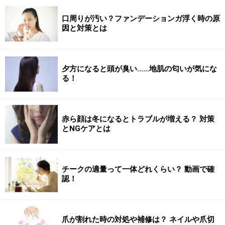
口周りが汚い？ファンデーションガ浮く時の原
因と対策とは
夕方になると頭が臭い……地肌の匂いが気にな
る！
赤ら顔は冬になるとトラブルが増える？ 対策
とNGケアとは
チークの適量って一体どれくらい？ 動画で確
認！
爪が割れた時の対処や補修は？ ネイルや爪切