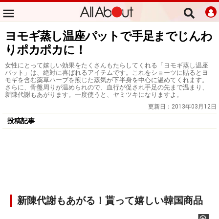
ヨモギ蒸し温座パットで手足までじんわ
りポカポカに！
女性にとって嬉しい効果をたくさんもたらしてくれる「ヨモギ蒸し温座
パット」は、絶対に喜ばれるアイテムです。これをショーツに貼るとヨ
モギを含む薬草ハーブを煎じた蒸気が下半身を中心に温めてくれます。
さらに、骨盤周りが温められので、血行が促され手足の先まで温まり、
新陳代謝もあがります。一度使うと、ヤミツキになりますよ。
更新日：
2013年03月12日
投稿記事
新陳代謝もあがる！貰って嬉しい韓国商品