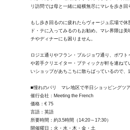
リ訪問では母と一緒に縦横無尽にマレを歩き回
もし歩き回るのに疲れたらヴォージュ広場で休
ド・テに入ってみるのもお勧め。マレ界隈は美
チやディナーにも困りません。
ロジエ通りやフラン・ブルジョワ通り、ポワト
や若手クリエイター・ブティックが軒を連ねて
いショップがあちこちに散らばっているので、
■憧れのパリ マレ地区で半日ショッピングツ
催行会社：Meeting the French
価格：€ 75
言語：英語
所要時間：約3.5時間（14:20～17:30）
開催曜日：火・水・木・金・土