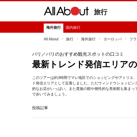
旅行
海外旅行
国内旅行
All About
旅行
海外旅行
ヨーロッパ
フラ
パリ
／パリのおすすめ観光スポットの口コミ
最新トレンド発信エリア
このツアーは約3時間でマレ地区でのショッピングやアトリエ、
ド発信エリアとして定着しました。ただウィンドウショッピン
的なお店がいっぱい。また貴族の館や個性的な美術館も集まっ
で歩いてみましょう。
投稿記事