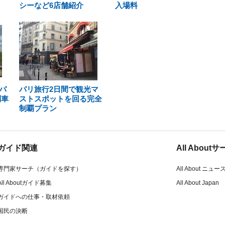
シーなど6店舗紹介
入場料
パ
パリ旅行2日間で観光マ
列車
ストスポットを回る完全
制覇プラン
ガイド関連
All Abou
専門家サーチ（ガイドを探す）
All About ニュー
All Aboutガイド募集
All About Japan
ガイドへの仕事・取材依頼
国民の決断