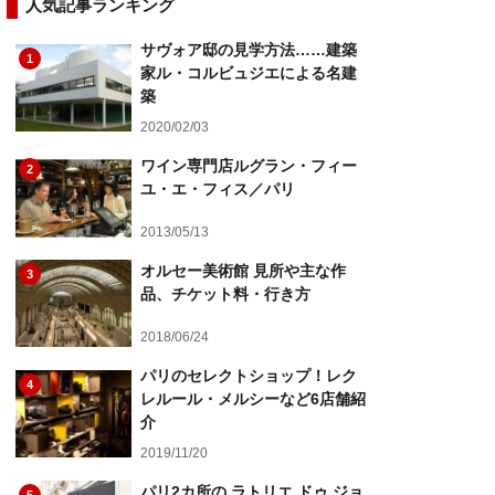
人気記事ランキング
サヴォア邸の見学方法……建築
1
家ル・コルビュジエによる名建
築
2020/02/03
ワイン専門店ルグラン・フィー
2
ユ・エ・フィス／パリ
2013/05/13
オルセー美術館 見所や主な作
3
品、チケット料・行き方
2018/06/24
パリのセレクトショップ！レク
4
レルール・メルシーなど6店舗紹
介
2019/11/20
パリ2カ所の ラトリエ ドゥ ジョ