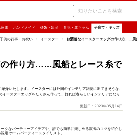
活家電
ハンドメイド
妊娠・出産
育児・赤ちゃん
子育て・キッズ
子供の行事・お祝い
イースター
お洒落なイースターエッグの作り方……風
の作り方……風船とレース糸で
ご紹介いたします。イースターには外国のインテリア雑誌に出てきそうな、
ーのイースターエッグをたくさん作って、飾れば春らしいインテリアになり
更新日：2023年05月14日
ニークなパーティーアイデアや、誰でも簡単に楽しめる演出のコツを紹介し
認定 ホームパーティースタイリスト。