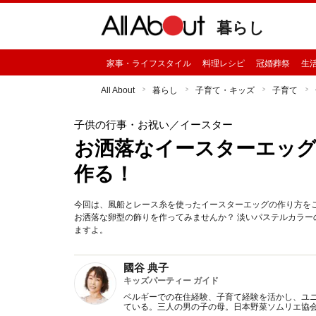
暮らし
家事・ライフスタイル
料理レシピ
冠婚葬祭
生
All About
暮らし
子育て・キッズ
子育て
子供の行事・お祝い
／イースター
お洒落なイースターエッグ
作る！
今回は、風船とレース糸を使ったイースターエッグの作り方を
お洒落な卵型の飾りを作ってみませんか？ 淡いパステルカラ
ますよ。
國谷 典子
キッズパーティー ガイド
ベルギーでの在住経験、子育て経験を活かし、ユ
ている。三人の男の子の母。日本野菜ソムリエ協会