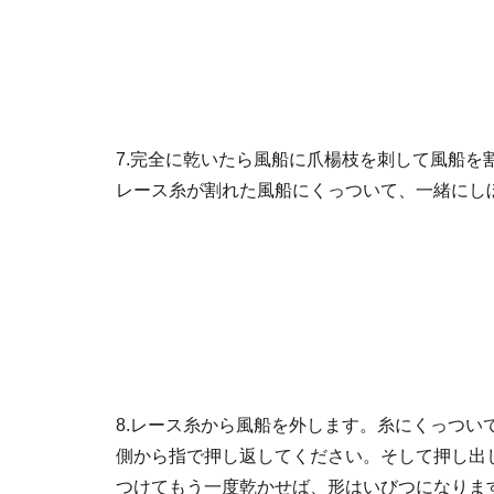
7.完全に乾いたら風船に爪楊枝を刺して風船を
レース糸が割れた風船にくっついて、一緒にし
8.レース糸から風船を外します。糸にくっつい
側から指で押し返してください。そして押し出
つけてもう一度乾かせば、形はいびつになりま