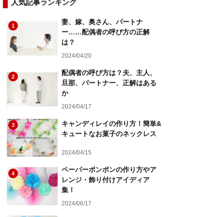
人気記事ランキング
妻、嫁、奥さん、パートナ
1
ー……配偶者の呼び方の正解
は？
2024/04/20
配偶者の呼び方は？夫、主人、
2
旦那、パートナー、正解はある
か
2024/04/17
キャンディレイの作り方！簡単&
3
キュートなお菓子のネックレス
2024/04/15
ペーパーポンポンの作り方やア
4
レンジ・飾り付けアイディア
集！
2024/06/17