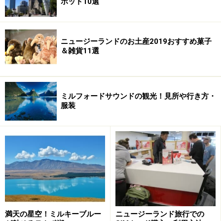
ポット10選
■カフェエルサレム
住所：Cobblestone Mall, Kerikeri Road, Kerikeri, New
Zealand
ニュージーランドのお土産2019おすすめ菓子
営業時間：月曜-土曜は10:00-遅くまで、日曜（夏のみ）
＆雑貨11選
は17:00-遅くまで
定休日：夏意外は日曜日
ホームページ：
カフェエルサレム
ミルフォードサウンドの観光！見所や行き方・
服装
※このデータは記事公開時点のものです。
※記事内容は執筆時点のものです。最新の内容をご確認くださ
い。
※海外を訪れる際には最新情報の入手に努め、「
外務省 海外安全
ホームページ
」を確認するなど、安全確保に十分注意を払ってく
ださい。
満天の星空！ミルキーブルー
ニュージーランド旅行での