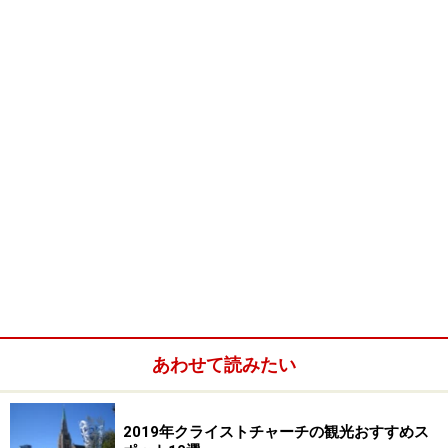
中東料理には馴染みがなく、メニューからはよくわから
ない料理もあったのですが、店員さんが親切で、料理の
内容をいろいろと教えてくれたり、オススメの料理を示
してくれたりしました。全体的に派手な料理ではなく、
家庭料理といった感じです。セットメニューもあります
ので、お手軽に決めてしまいたい人、さまざまな種類の
料理を少しずつ試したい人などはそちらをオーダーする
といいでしょう。
味は濃すぎずスパイシーすぎず脂っこくもなく、日本人
の口に合うとても美味しい料理が多いです。値段もお手
頃なのですが、ランチタイムだと、テイクアウトと同じ
メニューとさらにお安く提供されていますので、お昼に
あわせて読みたい
行ってみるのもいいですよ。
＜DATA＞
2019年クライストチャーチの観光おすすめス