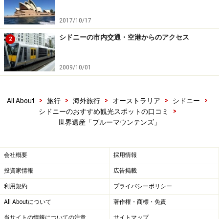
http://www.environment.nsw.gov.au/nationalparks/parkho
me.aspx?id=N0004
2017/10/17
現地日本語ツアー会社HP：
シドニーの市内交通・空港からのアクセス
2
http://www.yoyaku.com.au/sydney_bmt.html
シーニックワールドHP：
2009/10/01
http://www.scenicworld.com.au/
※データは記事公開時点の情報です
>
>
>
>
>
All About
旅行
海外旅行
オーストラリア
シドニー
>
シドニーのおすすめ観光スポットの口コミ
※記事内容は執筆時点のものです。最新の内容をご確認くださ
世界遺産「ブルーマウンテンズ」
い。
※海外を訪れる際には最新情報の入手に努め、「
外務省 海外安全
ホームページ
」を確認するなど、安全確保に十分注意を払ってく
会社概要
採用情報
ださい。
投資家情報
広告掲載
利用規約
プライバシーポリシー
All Aboutについて
著作権・商標・免責
当サイトの情報についての注意
サイトマップ