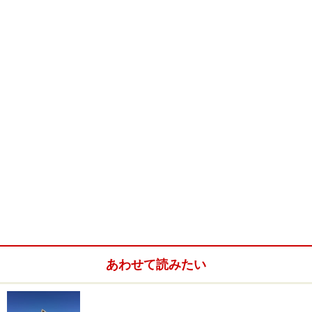
電車で約2時間、車で約1時間半とアクセスするのに時間
とお金がかかるため、シドニー発の現地日本語ツアーに
参加することをおすすめします。
ブルーマウンテンズの名前の由来は？
ブルーマウンテンズの由来はユーカリの油分が蒸発する
時に、大気中で青く見えることからきています。霧もな
く晴れた日には真っ青なブルーマウンテンズを見ること
ができます。
あわせて読みたい
ブルーマウンテンズの楽しみ方