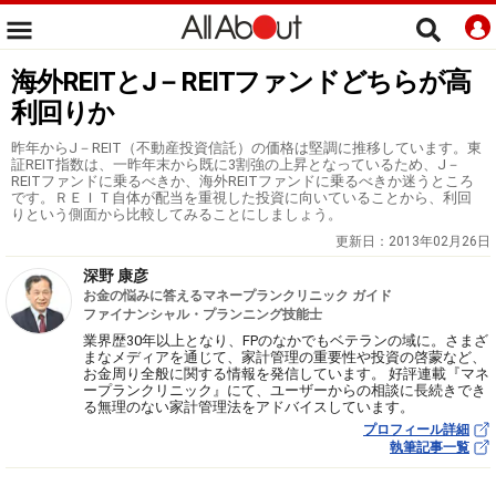
海外REITとJ－REITファンドどちらが高
利回りか
昨年からJ－REIT（不動産投資信託）の価格は堅調に推移しています。東
証REIT指数は、一昨年末から既に3割強の上昇となっているため、J－
REITファンドに乗るべきか、海外REITファンドに乗るべきか迷うところ
です。ＲＥＩＴ自体が配当を重視した投資に向いていることから、利回
りという側面から比較してみることにしましょう。
更新日：
2013年02月26日
深野 康彦
お金の悩みに答えるマネープランクリニック ガイド
ファイナンシャル・プランニング技能士
業界歴30年以上となり、FPのなかでもベテランの域に。さまざ
まなメディアを通じて、家計管理の重要性や投資の啓蒙など、
お金周り全般に関する情報を発信しています。 好評連載『マネ
ープランクリニック』にて、ユーザーからの相談に長続きでき
る無理のない家計管理法をアドバイスしています。
プロフィール詳細
執筆記事一覧