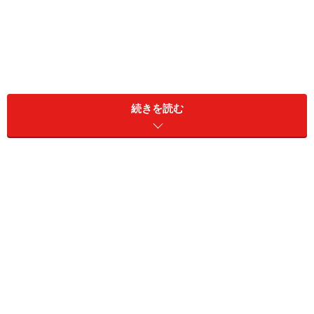
仮に海外REITの期待収益率が国内REITと同じ、あるいは
国内REITよりも低ければ、大概の人は海外REITに投資す
続きを読む
ることを控えると思われます。なぜなら、海外REITに投
資する場合は、為替リスクがあるうえに、往々にして国
内REITに投資するよりも投資コストが高くなってしまう
からです。
この資産クラスの選択の考え方はあくまでも一般論、し
かも一部分について述べたに過ぎないのかもしれません
が、異を唱える投資家は少ないと思われます。まさに、
足元の海外REITは、国内REITよりも配当利回りが低いと
いう状況に陥ってしまっているのです。正確には、個別
REITではなく指数ベースの比較になるのですが、具体的