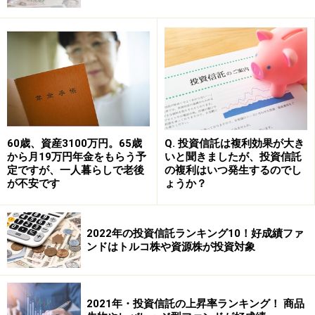
海外REITを投資対象とする投資信託では、ベンチマーク
（または参考指標）として「FTSE NAREITEquity
REITsインデックス配当利回り（若干表記が異なるケー
スあり）」を使用しているファンドがかなり多く見受け
られます。代表的な海外ＲＥＩＴ指数と思われますが、
平成25年1月31日現在の同指数の利回りは3.6％前後です
（前後としているのはファンドのマンスリーレポートに
60歳、資産3100万円。65歳
Q. 投資信託は複利効果が大き
から月19万円年金をもらう予
いと聞きましたが、投資信託
より若干異なるためです）。
定ですが、一人暮らしで老後
の複利はいつ発生するのでし
が不安です
ょうか？
筆者は複数の海外ＲＥＩＴファンドのマンスリーレポー
トで「FTSE NAREIT EquityREITsインデックス配当利
2022年の投資信託ランキング10！好成績ファ
回り」を毎月確認しているのですが、この1年はＲＥＩ
ンドはトルコ株や資源株が投資対象
Ｔ価格の上昇などにより、配当利回りは緩やかな低下傾
向にあると言えます。配当利回りが緩やかに低下してい
る詳細な背景は専門家に任せるとして、意外と低い利回
2021年・投資信託の上昇率ランキング！ 商品