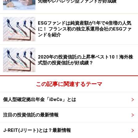
先物やレバレッジ型ファンドが好成績
りだと思われた投資家が多い気がしてなりません。
海外REIT＝高配当利回りという意識が、私たちの頭にイ
ESGファンドは純資産額が1年で4倍増の人気
ンプットされているからかもしれません。この3.6％前後
に！ フランス初の独立系運用会社のESGファ
ンドを紹介
の利回りは、全J－REIT平均配当予想利回り4.09％（平
成25年2月25日現在）を大きく下回っているのです。ち
なみに、東証ＲＥＩＴ指数連動のＥＴＦ（2 本が東京証
2020年の投資信託の上昇率ベスト10！海外株
券取引所に上場）と比較してみると、ＮＥＸＴＦＵＮＤ
式型の投資信託が好成績？
Ｓ東証ＲＥＩＴ連動型指数上場投信はかなり上回り（配
当利回り2.80％）、上場インデックファンドＪリート
この記事に関連するテーマ
（東証ＲＥＩＴ指数）隔月分配型は下回る（同3.75％）
という状況（共に平成25年2月25日）なのです。
個人型確定拠出年金「iDeCo」とは
海外ＲＥＩＴに投資する意味は、国内ＲＥＩＴよりも期
注目の投資信託の最新情報
待収益率が高いということがインセンティブになるはず
J-REIT(Jリート)とは？最新情報
です。しかし海外ＲＥＩＴに至っては、配当利回りだけ