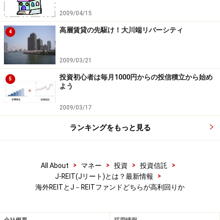
本記事の内容は一般的な情報提供を目的としており、特定の金融
商品や投資行動を推奨するものではありません。
2009/04/15
投資や資産運用に関する最終的なご判断はご自身の責任において
行ってください。
高層賃貸の先駆け！大川端リバーシティ
4
掲載情報の正確性・完全性については十分に配慮しております
が、その内容を保証するものではなく、これに基づく損失・損害
などについて当社は一切の責任を負いません。
2009/03/21
最新の情報や詳細については、必ず各金融機関やサービス提供者
の公式情報をご確認ください。
投資初心者は毎月1000円からの投信積立から始め
5
よう
【編集部からのお知らせ】
・「家計」について、
アンケート（2026/8/31まで）
を実施
2009/03/17
中です！
※抽選で20名にAmazonギフト券1000円分プレゼント
ランキングをもっと見る
※謝礼付きの限定アンケートやモニター企画に参加が可能に
なります
>
>
>
>
All About
マネー
投資
投資信託
>
J-REIT(Jリート)とは？最新情報
海外REITとJ－REITファンドどちらが高利回りか