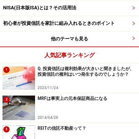
に着目すれば、積極的に投資する合理性が浮かんでこな
NISA(日本版ISA)とは？その活用法
いと言わざるを得ないのです。
初心者が投資信託を家計に組み入れるときのポイント
あくまでも指数ベースで比較すれば、足元、海外REITに
投資するインセンティブは、配当利回りよりも売却益期
他のテーマも見る
待、あるいは為替差益期待で選択するというのが自然な
投資スタンスと思われてなりません。
人気記事ランキング
Q. 投資信託は複利効果が大きいと聞きましたが、
1
【関連記事をチェック！】
投資信託の複利はいつ発生するのでしょうか？
ブル・ベア型ファンドで短期高収益を狙う
2023/11/24
日本版ISA口座導入で投資信託への影響はどうなる
2012年の騰落率第1位はトルコ株投信
MRFは事実上の元本保証商品になる
2
2014/04/28
REITの信託不動産って？
※記事内容は執筆時点のものです。最新の内容をご確認くださ
3
い。