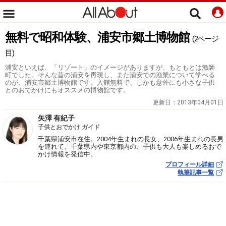
無料で昭和体験、浦安市郷土博物館
(2ページ
目)
浦安といえば、「リゾート」のイメージがありますが、もともとは漁師
町でした。そんな昔の浦安を再現し、また浦安での漁業について学べる
のが、浦安市郷土博物館です。入館無料で、しかも意外にも小さな子供
とのおでかけにもオススメの博物館です。
更新日：
2013年04月01日
矢澤 有紀子
子供とおでかけ ガイド
千葉県浦安市在住。2004年生まれの長女、2006年生まれの長男
を連れて、千葉県内や東京都内の、子供も大人も楽しめるおで
かけ情報を発信中。
プロフィール詳細
執筆記事一覧