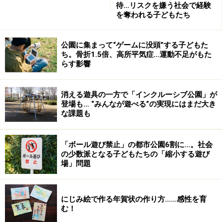
待…リスクを嫌う社会で経験
を奪われる子どもたち
公園に集まって“ゲームに没頭”する子どもた
ち。骨折1.5倍、高所平気症…運動不足がもた
らす影響
消える遊具の一方で「インクルーシブ公園」が
登場も… “みんなが遊べる”の実現にはまだ大き
な課題も
「ボール遊び禁止」の都市公園6割に…。社会
の少数派となる子どもたちの「縮小する遊び
場」問題
にじみ絵で作る年賀状の作り方……感性を育
む！