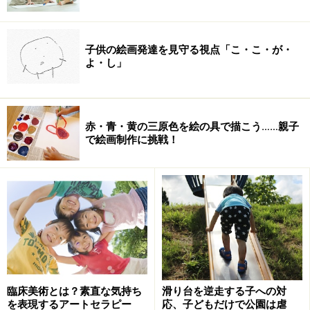
子供の絵画発達を見守る視点「こ・こ・が・
よ・し」
赤・青・黄の三原色を絵の具で描こう……親子
で絵画制作に挑戦！
臨床美術とは？素直な気持ち
滑り台を逆走する子への対
を表現するアートセラピー
応、子どもだけで公園は虐