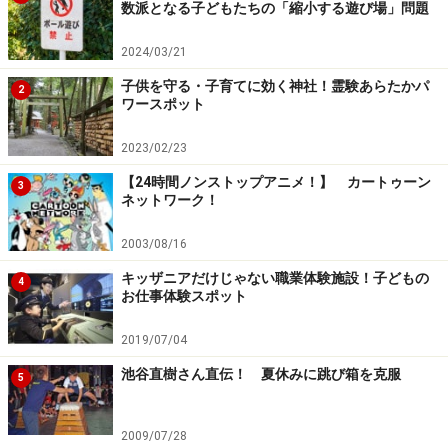
数派となる子どもたちの「縮小する遊び場」問題
2024/03/21
子供を守る・子育てに効く神社！霊験あらたかパ
2
ワースポット
2023/02/23
【24時間ノンストップアニメ！】 カートゥーン
3
ネットワーク！
2003/08/16
キッザニアだけじゃない職業体験施設！子どもの
4
お仕事体験スポット
2019/07/04
池谷直樹さん直伝！ 夏休みに跳び箱を克服
5
2009/07/28