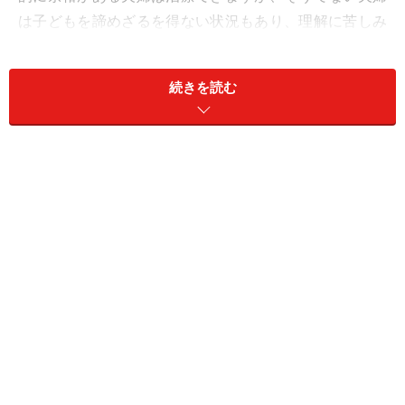
は子どもを諦めざるを得ない状況もあり、理解に苦しみ
ます。
続きを読む
40代女性の揺れ動く心
医療費がかかるので、仕事は辞められない、ただホルモ
ン注射や採卵もあり、仕事にも支障が出る……。不妊治療
する35歳以上の女性のなかには、役職もついていて、管
理職の女性も珍しくありません。自由に仕事を休めなく
なると、仕事か子どもかの二者択一を迫られて、最終的
には退職という苦渋の決断を迫られることも。退職して
はみたものの、子どもを授かる保障もなく悶々としてい
る女性もいます。