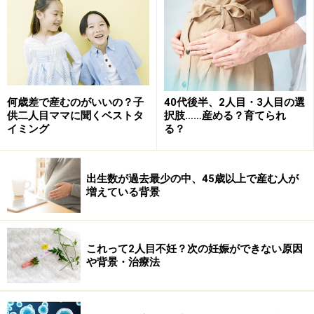
何歳差で産むのがいいの？子
40代後半、2人目・3人目の選
供二人目ママに聞くベストタ
択肢……産める？育てられ
イミング
る？
結局、仕事が順調に行っている時が、子作りには一番最
適な時期という、なんとも皮肉な現状があります。それ
出生数が過去最少の中、45歳以上で産む人が
を20代の時に知っていたら、また違ったかもしれないと
増えている背景
皆さん口々に言うのですが、ではその時期に結婚、子作
りを考えられたらそうしたか、という問いには口を閉ざ
してしまいます。
これって2人目不妊？次の妊娠ができない原因
や背景・治療法
これだけ女性が社会進出した今、思春期からの性教育
も、避妊中心ではなく、生む時期を決める、ファミリー