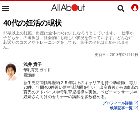
40代の妊活の現状
35歳以上の妊娠、出産は全体の4分の1になろうとしています。「仕事か
子どもか」の選択は、社会的にも厳しい状況を作っています。どんなに
若返りのコスメやトレーニングをしても、卵子の老化は止められませ
ん。
更新日：
2013年07月19日
浅井 貴子
母乳育児 ガイド
看護師
新生児訪問指導歴約２５年以上のキャリアを持つ助産師。毎月
30件、年間400件近い新生児訪問を行い、出産直後から3歳児の
育児のアドバイスや母乳育児指導を実施。ベビーマッサージや
妊婦さん向けのセミナーの講師を多数務める。
プロフィール詳細
執筆記事一覧