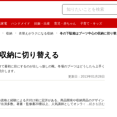
活家電
ハンドメイド
妊娠・出産
育児・赤ちゃん
子育て・キッズ
収納
衣替えがラクになる収納
冬の下駄箱はブーツ中心の収納に切り替
収納に切り替える
けて最初に目にするのが出しっ放しの靴。冬場のブーツはどうしたら上手く
紹介します。
更新日：2013年01月28日
の資格と経験による片付け術に定評がある。商品開発や収納用品のデザイン
出演多数。著書・監修書20冊以上、人気講師としてオンラインセミナーを
...続きを読む
メソッドが好評。