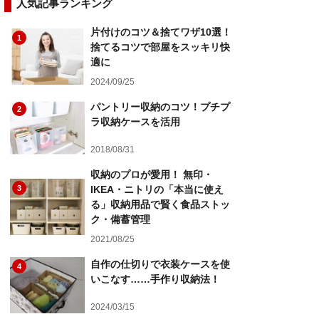
人気記事ランキング
片付けのコツ＆捨てワザ10選！
1
捨てるコツで部屋をスッキリ快
適に
2024/09/25
パントリー収納のコツ！プチプ
2
ラ収納ケースを活用
2018/08/31
収納のプロが愛用！ 無印・
3
IKEA・ニトリの「本当に使え
る」収納用品で賢く食品ストッ
ク・備蓄管理
2021/08/25
自作の仕切りで衣装ケースを使
4
いこなす……手作り収納法！
2024/03/15