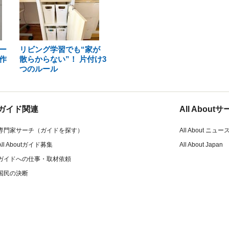
ー
リビング学習でも“家が
作
散らからない”！ 片付け3
つのルール
ガイド関連
All Abou
専門家サーチ（ガイドを探す）
All About ニュー
All Aboutガイド募集
All About Japan
ガイドへの仕事・取材依頼
国民の決断