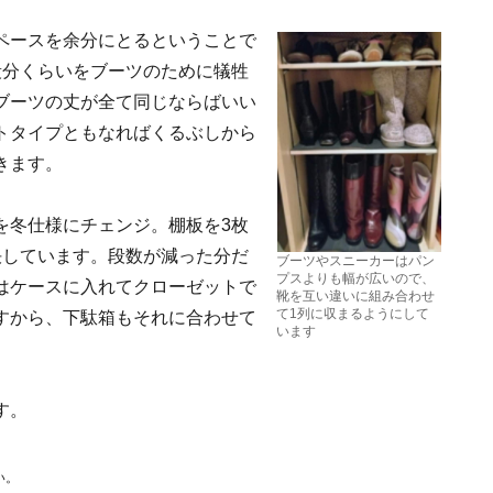
ペースを余分にとるということで
段分くらいをブーツのために犠牲
ブーツの丈が全て同じならばいい
トタイプともなればくるぶしから
きます。
を冬仕様にチェンジ。棚板を3枚
決しています。段数が減った分だ
ブーツやスニーカーはパン
プスよりも幅が広いので、
はケースに入れてクローゼットで
靴を互い違いに組み合わせ
て1列に収まるようにして
すから、下駄箱もそれに合わせて
います
す。
い。