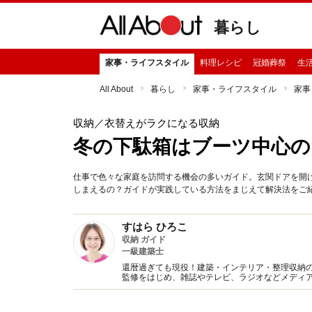
暮らし
家事・ライフスタイル
料理レシピ
冠婚葬祭
生
All About
暮らし
家事・ライフスタイル
家事
収納
／衣替えがラクになる収納
冬の下駄箱はブーツ中心の
仕事で色々な家庭を訪問する機会の多いガイド。玄関ドアを開
しまえるの？ガイドが実践している方法をまじえて解決法をご
すはら ひろこ
収納 ガイド
一級建築士
還暦過ぎても現役！建築・インテリア・整理収納
監修をはじめ、雑誌やテレビ、ラジオなどメディア
開催。プロとして共働き主婦の目線から追求した