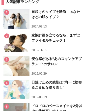
人気記事ランキング
日焼けのタイプを診断！あなた
1
はどの肌タイプ？
2024/08/13
家族計画を立てるなら、まずは
2
ブライダルチェック！
2012/11/18
安心感がある“あのスキンケアブ
3
ランド”のサロン
2012/02/29
日焼け止めの鉄則は“均一に塗布
4
＆こまめな塗り直し”
2012/06/19
ドロドロのベースメイクを2分以
5