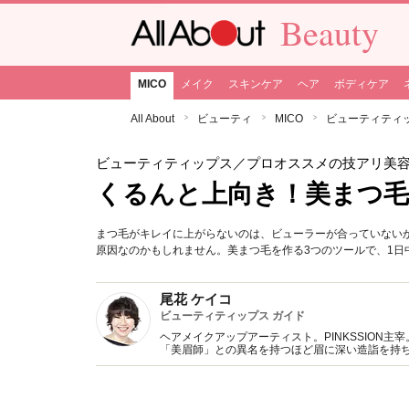
Beauty
MICO
メイク
スキンケア
ヘア
ボディケア
All About
ビューティ
MICO
ビューティティ
ビューティティップス
／プロオススメの技アリ美
くるんと上向き！美まつ毛
まつ毛がキレイに上がらないのは、ビューラーが合っていない
原因なのかもしれません。美まつ毛を作る3つのツールで、1日
尾花 ケイコ
ビューティティップス ガイド
ヘアメイクアップアーティスト。PINKSSION
「美眉師」との異名を持つほど眉に深い造詣を持ち
習会など多岐に渡る。著書多数。