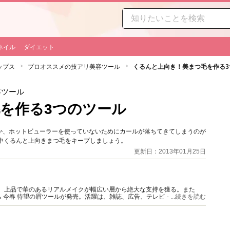
ネイル
ダイエット
ップス
プロオススメの技アリ美容ツール
くるんと上向き！美まつ毛を作る3
容ツール
を作る3つのツール
か、ホットビューラーを使っていないためにカールが落ちてきてしまうのが
中くるんと上向きまつ毛をキープしましょう。
更新日：2013年01月25日
主宰。上品で華のあるリアルメイクが幅広い層から絶大な支持を獲る。また
 今春 待望の眉ツールが発売。活躍は、雑誌、広告、テレビ・ラジオ、講
...続きを読む