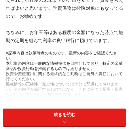
えられうる程度の未来までの計画を立てて、資金を考え
ればよいと思います。学資保険は控除対象にもなってる
ので、お勧めです！
ちなみに、お年玉等はある程度の金額になった時点で短
期の定期を組んで利率の良い銀行に預けています。
※記事内容は執筆時点のものです。最新の内容をご確認くださ
い。
本記事の内容は一般的な情報提供を目的としており、特定の金融
商品や投資行動を推奨するものではありません。
投資や資産運用に関する最終的なご判断はご自身の責任において
行ってください。
掲載情報の正確性・完全性については十分に配慮しております
が、その内容を保証するものではなく、これに基づく損失・損害
などについて当社は一切の責任を負いません。
最新の情報や詳細については、必ず各金融機関やサービス提供者
の公式情報をご確認ください。
続きを読む
【編集部からのお知らせ】
・「家計」について、
アンケート（2026/8/31まで）
を実施