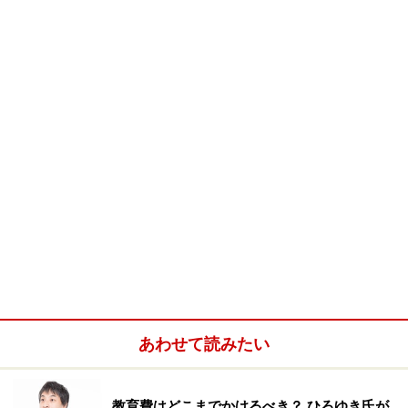
中です！
※抽選で20名にAmazonギフト券1000円分プレゼント
※謝礼付きの限定アンケートやモニター企画に参加が可能に
なります
あわせて読みたい
教育費はどこまでかけるべき？ ひろゆき氏が