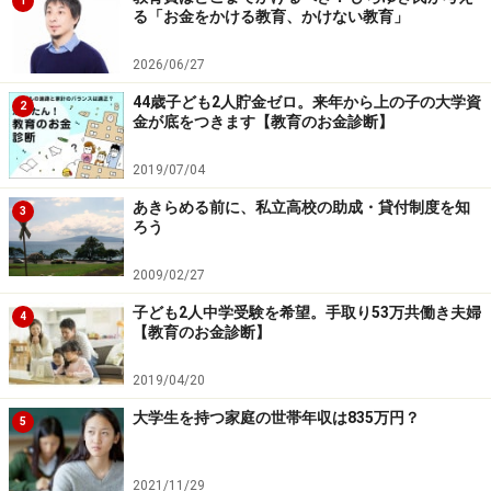
1
る「お金をかける教育、かけない教育」
2026/06/27
44歳子ども2人貯金ゼロ。来年から上の子の大学資
2
金が底をつきます【教育のお金診断】
2019/07/04
あきらめる前に、私立高校の助成・貸付制度を知
3
ろう
2009/02/27
子ども2人中学受験を希望。手取り53万共働き夫婦
4
【教育のお金診断】
2019/04/20
大学生を持つ家庭の世帯年収は835万円？
5
2021/11/29