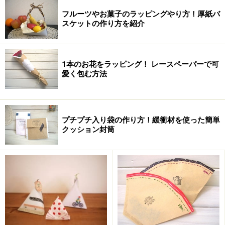
薄く光沢があり、食品を包む時に使います。
フルーツやお菓子のラッピングやり方！厚紙バ
スケットの作り方を紹介
■新聞紙
外国の新聞がおすすめ。袋を作ったり、飾りの素材とし
て使います。
1本のお花をラッピング！ レースペーパーで可
愛く包む方法
■おりがみ
袋を作ったり、飾りの素材として使います。
プチプチ入り袋の作り方！緩衝材を使った簡単
クッション封筒
■紙ナプキン
小さく不定形のものを包むときに包装紙のかわりに使い
ます。
【関連記事】
箱に巻くリボンの結び方！ 十字結び・斜めがけでラ
ッピングを素敵に