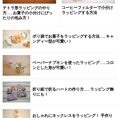
コーヒーフィルターで小分け
テトラ形ラッピングのやり
グラスのラッピングやり方！ プチプチ梱包材で可愛
ラッピングする方法
方……お菓子の小分けにぴっ
くする方法
たりの包み方！
正方形の箱のラッピング！スクエア包み（風呂敷包
み）の包み方
ポリ袋でお菓子をラッピングする方法……キャ
包装紙の包み方のコツ！斜め包み／デパート包みの
ンディー型が可愛い！
ラッピングの仕方
花束の包み方！簡単ラッピングでおしゃれなブーケ
ペーパーナプキンを使ったラッピング……コロ
にアレンジ
ンとした形が可愛い！
※記事内容は執筆時点のものです。最新の内容をご確認くださ
い。
折り紙で折るハートの作り方……ラッピング飾
りにも！
おしゃれにネックレスをラッピング！ 手作り