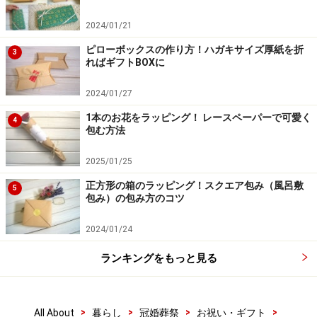
2024/01/21
ピローボックスの作り方！ハガキサイズ厚紙を折
3
ればギフトBOXに
2024/01/27
1本のお花をラッピング！ レースペーパーで可愛く
4
包む方法
2025/01/25
正方形の箱のラッピング！スクエア包み（風呂敷
5
包み）の包み方のコツ
2024/01/24
ランキングをもっと見る
>
>
>
>
All About
暮らし
冠婚葬祭
お祝い・ギフト