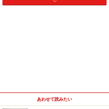
中身の見えるラッピングやフラワーラッピングに使いま
す。
■スクラップブッキング用紙
箱を作ったり台紙として使います。
■薄紙
内包みに使用する薄い紙。最近は色数も沢山ありラッピ
ングペーパーとして使用しています。
■ワックスペーパー
耐水、耐油性があるのでフラワーラッピングに。また食
品用のワックスペーパーは、お菓子やパンのラッピング
に。
あわせて読みたい
■グラシン紙