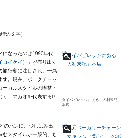
独特の文字）
になったのは1990年代
イロイケイ）
」が売り出す
の旅行客に注目され、一気
ます。現在、ポークチョッ
ローカルスタイルの喫茶・
なり、マカオを代表するB
タイパビレッジにある「大利來記」
本店
ほどのパンに、少しはみ出
挟むスタイルが一般的。ち