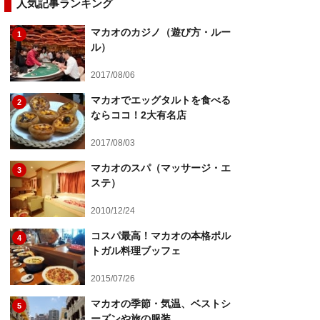
人気記事ランキング
マカオのカジノ（遊び方・ルー
1
ル）
2017/08/06
マカオでエッグタルトを食べる
2
ならココ！2大有名店
2017/08/03
マカオのスパ（マッサージ・エ
3
ステ）
2010/12/24
コスパ最高！マカオの本格ポル
4
トガル料理ブッフェ
2015/07/26
マカオの季節・気温、ベストシ
5
ーズンや旅の服装