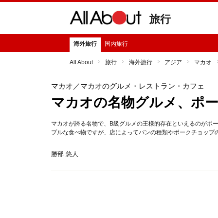
旅行
海外旅行
国内旅行
All About
旅行
海外旅行
アジア
マカオ
マカオ
／マカオのグルメ・レストラン・カフェ
マカオの名物グルメ、ポ
マカオが誇る名物で、B級グルメの王様的存在といえるのがポ
プルな食べ物ですが、店によってパンの種類やポークチョップ
勝部 悠人