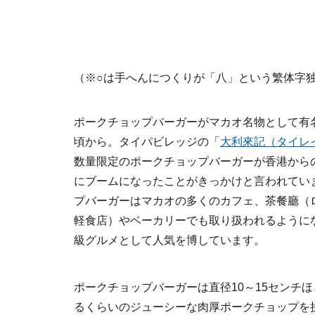
（※○は手へんにつくりが「八」という繁体字
ポークチョップバーガーがマカオ名物として有名
頃から。タイパビレッジの「
大利來記（タイレ
数量限定のポークチョップバーガーが香港から
にブームになったことがきっかけと言われてい
プバーガーはマカオの多くのカフェ、茶餐廳（
軽食店）やベーカリーでも取り扱われるように
級グルメとして人気を博しています。
ポークチョップバーガーは直径10～15センチ
るくらいのジューシーな肉厚ポークチョップを