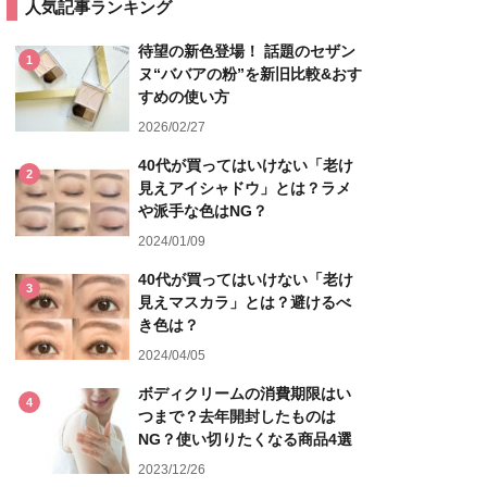
人気記事ランキング
待望の新色登場！ 話題のセザン
1
ヌ“ババアの粉”を新旧比較&おす
すめの使い方
2026/02/27
40代が買ってはいけない「老け
2
見えアイシャドウ」とは？ラメ
や派手な色はNG？
2024/01/09
40代が買ってはいけない「老け
3
見えマスカラ」とは？避けるべ
き色は？
2024/04/05
ボディクリームの消費期限はい
4
つまで？去年開封したものは
NG？使い切りたくなる商品4選
2023/12/26