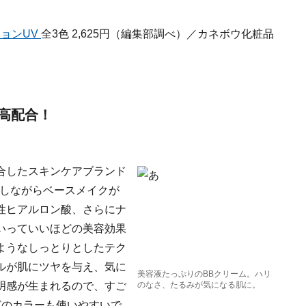
ションUV
全3色 2,625円（編集部調べ）／カネボウ化粧品
高配合！
合したスキンケアブランド
アしながらベースメイクが
性ヒアルロン酸、さらにナ
いっていいほどの美容効果
ようなしっとりとしたテク
ルが肌にツヤを与え、気に
美容液たっぷりのBBクリーム。ハリ
明感が生まれるので、すご
のなさ、たるみが気になる肌に。
どのカラーも使いやすいで