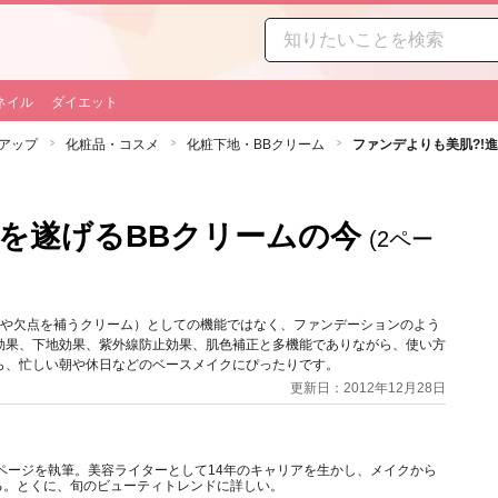
ネイル
ダイエット
アップ
化粧品・コスメ
化粧下地・BBクリーム
ファンデよりも美肌?!
化を遂げるBBクリームの今
(2ペー
m」（傷や欠点を補うクリーム）としての機能ではなく、ファンデーションのよう
効果、下地効果、紫外線防止効果、肌色補正と多機能でありながら、使い方
ら、忙しい朝や休日などのベースメイクにぴったりです。
更新日：2012年12月28日
ィページを執筆。美容ライターとして14年のキャリアを生かし、メイクから
る。とくに、旬のビューティトレンドに詳しい。