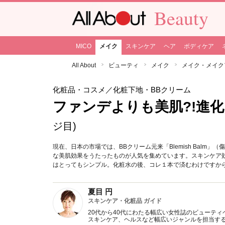
Beauty
MICO
メイク
スキンケア
ヘア
ボディケア
All About
ビューティ
メイク
メイク・メイク
化粧品・コスメ
／化粧下地・BBクリーム
ファンデよりも美肌?!進
ジ目)
現在、日本の市場では、BBクリーム元来「Blemish Bal
な美肌効果をうたったものが人気を集めています。スキンケア
はとってもシンプル。化粧水の後、コレ１本で済むわけですか
夏目 円
スキンケア・化粧品 ガイド
20代から40代にわたる幅広い女性誌のビューテ
スキンケア、ヘルスなど幅広いジャンルを担当す