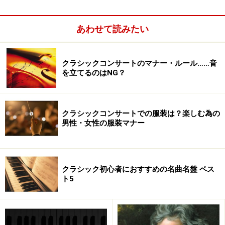
■トーンキュンストラー管弦楽団(指揮：佐渡裕)
あわせて読みたい
■フジコ・ヘミング ＆モンテカルロ・フィルハーモニー
クラシックコンサートのマナー・ルール……音
管弦楽団
を立てるのはNG？
クラシックコンサートでの服装は？楽しむ為の
男性・女性の服装マナー
クラシック初心者におすすめの名曲名盤 ベス
ト5