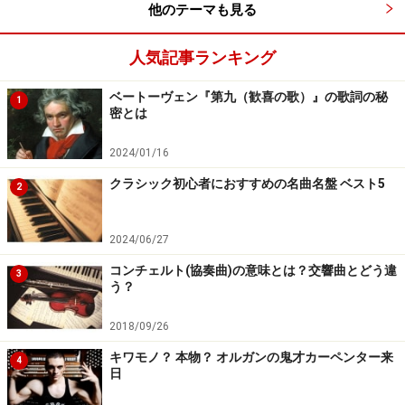
他のテーマも見る
人気記事ランキング
ベートーヴェン『第九（歓喜の歌）』の歌詞の秘
1
密とは
2024/01/16
クラシック初心者におすすめの名曲名盤 ベスト5
2
2024/06/27
コンチェルト(協奏曲)の意味とは？交響曲とどう違
3
う？
2018/09/26
キワモノ？ 本物？ オルガンの鬼才カーペンター来
4
日