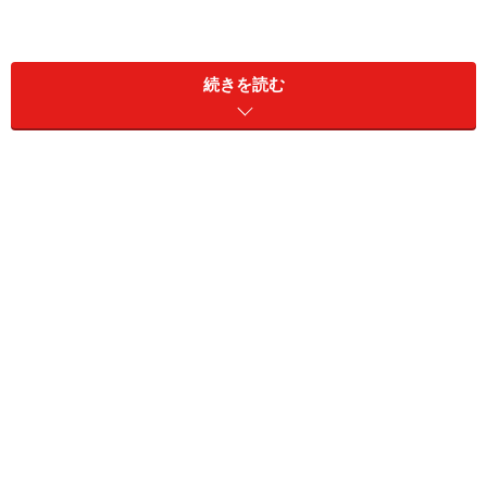
続きを読む
2016年4月
アカデミー室内管弦楽団(指揮：サー・ネヴィル・マリナ
ー)
2016年5月
■ベルリン・フィルハーモニー管弦楽団(指揮：サイモ
ン・ラトル)