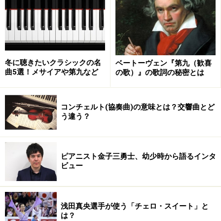
■サンクトペテルブルグ・フィルハーモニー交響楽団(指
揮：ユーリ・テミルカーノフ)
冬に聴きたいクラシックの名
ベートーヴェン『第九（歓喜
曲5選！メサイアや第九など
の歌）』の歌詞の秘密とは
※記事内容は執筆時点のものです。最新の内容をご確認くださ
い。
コンチェルト(協奏曲)の意味とは？交響曲とど
う違う？
【編集部おすすめの購入サイト】
ピアニスト金子三勇士、幼少時から語るインタ
Amazonでクラシックの CD をチェック！
ビュー
楽天市場でクラシックの CD・DVD をチェック！
浅田真央選手が使う「チェロ・スイート」と
は？