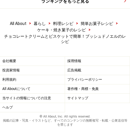
ランキングをもっと見る
全体に生クリームを塗る
5
全体に生クリームを塗ります。ログの部分ができたら、
>
>
>
>
All About
暮らし
料理レシピ
簡単お菓子レシピ
その上にさらに3枚分のビスケットを重ねます。生クリ
>
ケーキ・焼き菓子のレシピ
チョコレートクリームとビスケットで簡単！ブッシュドノエルのレ
ームはたっぷり塗った方がおいしいのでクリームは全部
シピ
使い切るようにします。
会社概要
採用情報
投資家情報
広告掲載
利用規約
プライバシーポリシー
All Aboutについて
著作権・商標・免責
当サイトの情報についての注意
サイトマップ
ヘルプ
© All About, Inc. All rights reserved.
掲載の記事・写真・イラストなど、すべてのコンテンツの無断複写・転載・公衆送信等
を禁じます