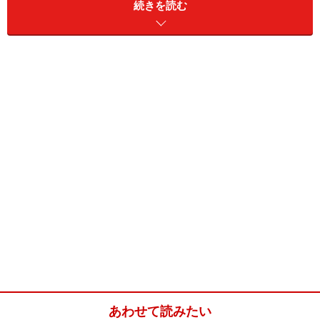
続きを読む
ビスケットのブッシュドノエル(18cmブッ
シュドノエル1台分)
■
ビスケットのブッシュドノエル
ビスケット
18枚
生クリーム
200ml
チョコレート
1枚(58g)
牛乳
大さじ2
カカオパウダー
適宜
粉砂糖
適宜
あわせて読みたい