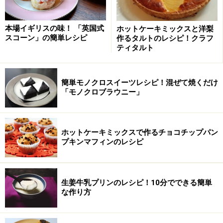
生クリームから大さじ2(30ml)を加え、500wの電子レン
ジで約1分加熱します。余熱で火が通るようにして全体
本場イギリスの味！ 「英国式
ホットケーキミックスと洋梨
をよく混ぜます。粗熱をとります。
スコーン」の簡単レシピ
作るタルトのレシピ！クラフ
ティタルト
簡単モノクロスイーツレシピ！混ぜて焼くだけ
「モノクロブラウニー」
ホットケーキミックスで作るチョコチップパン
プキンマフィンのレシピ
生姜牛乳プリンのレシピ！10分でできる簡単
な作り方