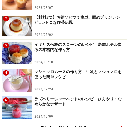
2023/03/07
【材料3つ】お鍋ひとつで簡単、固めプリンレシ
2
ピ…レトロな喫茶店風
2024/07/02
イギリス伝統のスコーンのレシピ！老舗ホテル参
3
考の本格的な作り方
2024/05/10
マシュマロムースの作り方！牛乳とマシュマロを
4
使った簡単レシピ
2024/09/24
ラズベリーシャーベットのレシピ！ひんやり・な
5
めらかなデザート
2024/10/09