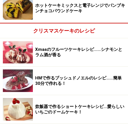
ホットケーキミックスと電子レンジでパンプキ
ンチョコパウンドケーキ
クリスマスケーキのレシピ
チョコレートクリームを作る
2
生クリームはボウルにいれ、ボウルを氷水にあてなが
Xmasのフルーツケーキレシピ……シナモンと
ら、もったりとするまで泡立てます。とかしたチョコレ
ラム酒が香る
ートを加え、角がたつくらいになるまで、さらに泡立て
ます。
HMで作るブッシュドノエルのレシピ……簡単
30分で作れる！
炊飯器で作るショートケーキレシピ…愛らしい
いちごのドームケーキ！