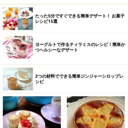
たった5分ですぐできる簡単デザート！ お菓子
レシピ15選
ヨーグルトで作るティラミスのレシピ！簡単か
つヘルシーなデザート
■
2つの材料でできる簡単ジンジャーシロップレ
シピ
ビスケットのブッシュドノエルの作り方・
手順
■
ビスケットで作るブッシュドノエル
チョコレートを溶かす
1
チョコレートを粗く砕き、耐熱容器に入れます。分量の