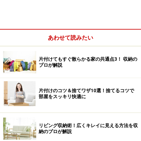
ですね。
一方で、娘さんはどちらかといえば片付けが苦手なタイ
プ。そのため洋服や文房具など、引き出しの中でぐちゃ
ぐちゃにならないよう、細かくケースを入れて仕切って
あわせて読みたい
あります。
片付けてもすぐ散らかる家の共通点3！ 収納の
少しでも余裕があると、サイズや種類の違うものを混在
プロが解説
させてしまうことがあるので、細かい指定席を作って確
実に同じ場所に戻せるようナビゲート。「片付ける力
は、自立を促し、それが生きていく力になる！」という
片付けのコツ＆捨てワザ10選！捨てるコツで
部屋をスッキリ快適に
忍耐強いミセス美香の信念のある言葉です。
つい溜めてしまいがちな書類の整理法も紹介してもらい
ました。
リビング収納術！広くキレイに見える方法を収
納のプロが解説
※記事内容は執筆時点のものです。最新の内容をご確認くださ