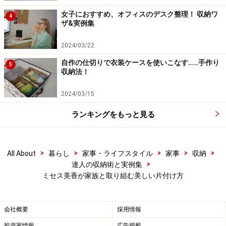
女子におすすめ、オフィスのデスク整理！ 収納ワ
4
ザ&実例集
2024/03/22
自作の仕切りで衣装ケースを使いこなす……手作り
5
収納法！
2024/03/15
ランキングをもっと見る
>
>
>
>
>
All About
暮らし
家事・ライフスタイル
家事
収納
>
達人の収納術と実例集
ミセス美香が家族と取り組む美しい片付け方
会社概要
採用情報
投資家情報
広告掲載