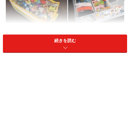
上：娘さんの引き出し 下：息子さんの引き出しと文庫本用
ケースに入れたおもちゃ
続きを読む
食器やカトラリーなどの収納場所もきちんと決めておく
と、配膳を「手伝わされている」というのではなく、そ
こから出して並べる、しまうという習慣が幼いころから
当たり前になります。「お習字の道具をしまう場所を決
めていたのですが、息子が上手く戻せなかったので、そ
の様子をじっくり観察しました。どうやら収納ケースに
紙が入れにくかったみたい。戻しやすいように改良した
途端に、毎回きちんとしまうようになりました」。片付
けなさいと言うだけではなく、どうやったら自分ででき
るようになるのかしら？と考えてあげることが大切なの