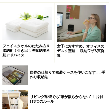
い。
次のページへ
1
/
3
フェイスタオルのたたみ方＆
女子におすすめ、オフィスの
収納術！引き出し等収納場所
デスク整理！ 収納ワザ&実例
別アドバイス
集
自作の仕切りで衣装ケースを使いこなす……手
作り収納法！
リビング学習でも“家が散らからない”！ 片付
け3つのルール