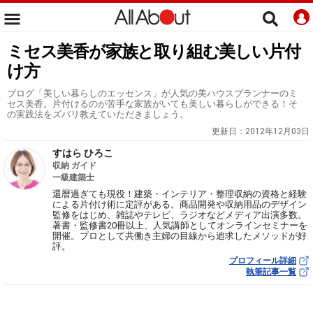
ミセス美香が家族と取り組む美しい片付
け方
ブログ「美しい暮らしのエッセンス」が人気の美ハウスプランナーのミ
セス美香。片付けるのが苦手な家族がいても美しい暮らしができる！そ
の実践法をズバリ教えていただきましょう。
更新日：
2012年12月03日
すはら ひろこ
収納 ガイド
一級建築士
還暦過ぎても現役！建築・インテリア・整理収納の資格と経験
による片付け術に定評がある。商品開発や収納用品のデザイン
監修をはじめ、雑誌やテレビ、ラジオなどメディア出演多数。
著書・監修書20冊以上、人気講師としてオンラインセミナーを
開催。プロとして共働き主婦の目線から追求したメソッドが好
評。
プロフィール詳細
執筆記事一覧