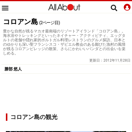
コロアン島
(2ページ目)
豊かな自然が残るマカオ最南端のリゾートアイランド「コロアン島」。
海水浴やトレッキングといったネイチャー・アクティビティ、エッグタ
ルトの老舗や隠れ家的ポルトガル料理レストランのグルメ探訪、日本と
のゆかりも深い聖フランシスコ・ザビエル教会のある鄙びた漁村の風情
が残るコロアンビレッジの散策、さらにかわいいパンダとの出会いを楽
しめる。
更新日：
2012年11月28日
勝部 悠人
コロアン島の観光