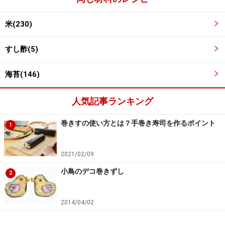
米(230)
すし酢(5)
海苔(146)
人気記事ランキング
巻きすの使い方とは？手巻き寿司を作るポイント
巻き簾でしずく型に整える
3
1
手前の海苔の端と巻き簾の端を合わせて、向こう側の海
2021/02/09
苔はしまで折り、巻き簾でしずく型に整えます。
小鳥のデコ巻きずし
2
2014/04/02