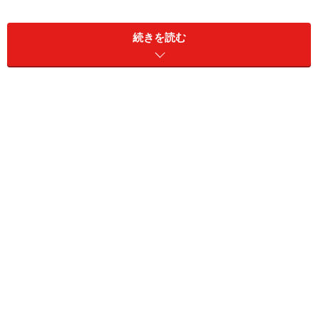
続きを読む
クリスマスツリー(1本 2～3人分)
■
酢飯と海苔
米
155g
すし酢
米1合に米酢25ml,砂糖大さ
じ1,塩小さじ1
海苔
全型海苔の半分 1/2枚
■
酢飯にまぜる調味料
青のり
適量
マヨネーズ
適量