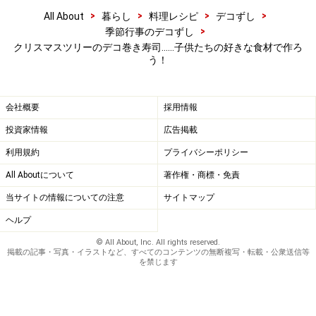
>
>
>
>
All About
暮らし
料理レシピ
デコずし
>
季節行事のデコずし
クリスマスツリーのデコ巻き寿司……子供たちの好きな食材で作ろ
う！
会社概要
採用情報
投資家情報
広告掲載
利用規約
プライバシーポリシー
All Aboutについて
著作権・商標・免責
当サイトの情報についての注意
サイトマップ
ヘルプ
© All About, Inc. All rights reserved.
掲載の記事・写真・イラストなど、すべてのコンテンツの無断複写・転載・公衆送信等
合計9個のツリーのパーツができる
4
を禁じます
3等分に切って縦に並べ、さらに3等分します。合計9個
のツリーのパーツができます。