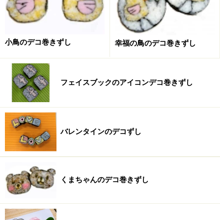
紅しょうが
適量（みじん切り）
チーズ
スライスチーズ１枚
小鳥のデコ巻きずし
幸福の鳥のデコ巻きずし
マヨネーズ
適量
■
フェイスブックのアイコンデコ巻きずし
クリスマスツリーの作り方・手順
■
それぞれの酢飯をつくる
バレンタインのデコずし
色付きの酢飯を作る
1
90ｇの酢飯に青海苔を少々と、（お好みで）マヨネーズ
くまちゃんのデコ巻きずし
を少し加えて混ぜて緑色の酢飯を作ります。50ｇの酢飯
におかかのふりかけを混ぜ茶色の酢飯を作り、15ｇの酢
飯におぼろ又は桜でんぶを混ぜ、ピンクの酢飯を作りま