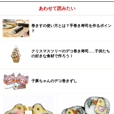
あわせて読みたい
おぼろ
適量（たらこ、明太子、桜
でんぷでもOK）
巻きすの使い方とは？手巻き寿司を作るポイン
鰹節
適量（ふりかけでもOK）
ト
クリスマスツリーのデコ巻き寿司……子供たち
の好きな食材で作ろう！
子豚ちゃんのデコ巻きずし
■
トッピング