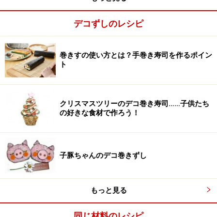
デコずしのレシピ
■
ツリー部分をつくる
巻きすの使い方とは？手巻き寿司を作るポイン
ト
緑ご飯を全体に広げる
2
全型海苔の1/2（半分）に緑ご飯を中央はこんもり、手
前と向こう側は薄く全体に広げます。
クリスマスツリーのデコ巻き寿司……子供たち
の好きな食材で作ろう！
子豚ちゃんのデコ巻きずし
もっと見る
同じ材料のレシピ