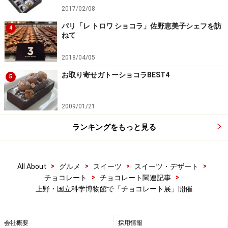
2017/02/08
パリ「レ トロワ ショコラ」佐野恵美子シェフを訪
4
ねて
2018/04/05
お取り寄せガトーショコラBEST4
5
2009/01/21
ランキングをもっと見る
>
>
>
>
All About
グルメ
スイーツ
スイーツ・デザート
>
>
チョコレート
チョコレート関連記事
上野・国立科学博物館で「チョコレート展」開催
会社概要
採用情報