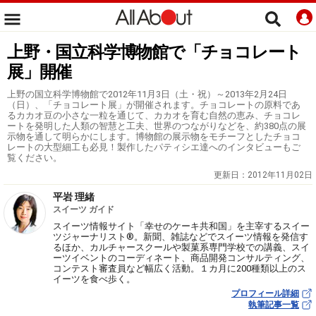
上野・国立科学博物館で「チョコレート
展」開催
上野の国立科学博物館で2012年11月3日（土・祝）～2013年2月24日
（日）、「チョコレート展」が開催されます。チョコレートの原料であ
るカカオ豆の小さな一粒を通じて、カカオを育む自然の恵み、チョコレ
ートを発明した人類の智慧と工夫、世界のつながりなどを、約380点の展
示物を通して明らかにします。博物館の展示物をモチーフとしたチョコ
レートの大型細工も必見！製作したパティシエ達へのインタビューもご
覧ください。
更新日：
2012年11月02日
平岩 理緒
スイーツ ガイド
スイーツ情報サイト「幸せのケーキ共和国」を主宰するスイー
ツジャーナリスト®。新聞、雑誌などでスイーツ情報を発信す
るほか、カルチャースクールや製菓系専門学校での講義、スイ
ーツイベントのコーディネート、商品開発コンサルティング、
コンテスト審査員など幅広く活動。１カ月に200種類以上のス
イーツを食べ歩く。
プロフィール詳細
執筆記事一覧