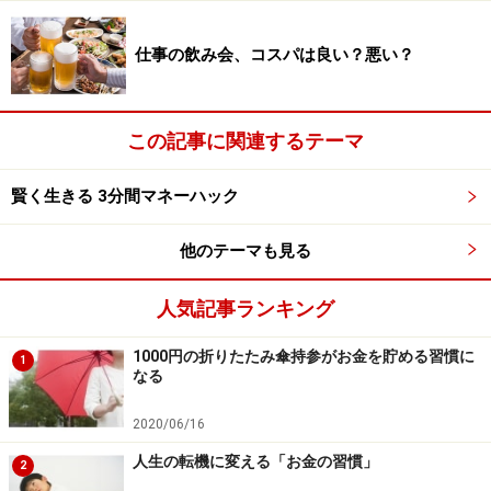
から、元手の１万円はゼロになってしまいます（実際に
は途中で強制売却をさせることが多い）。マイナス5％
仕事の飲み会、コスパは良い？悪い？
の損失であれば5000円、つまり元手の5割が消えてしま
うことになるわけです。これは
投資の初心者にとってな
この記事に関連するテーマ
かなか厳しいハードル
です。常にマーケットを見続けな
ければならないでしょう。やはりなかなか大変なことで
賢く生きる 3分間マネーハック
す。
他のテーマも見る
ちなみに株式では信用取引の仕組みがあって、同様のレ
バレッジをかけることができます。具体的には実際の資
人気記事ランキング
金の3.3倍まで取引ができます。しかし、これも運用の失
敗をした場合には3.3倍のダメージになることを前提にチ
1000円の折りたたみ傘持参がお金を貯める習慣に
1
なる
ャレンジしなくてはなりません。
2020/06/16
やはり、「1万円を1カ月で2倍にする」は難しいのでし
人生の転機に変える「お金の習慣」
2
ょうか？