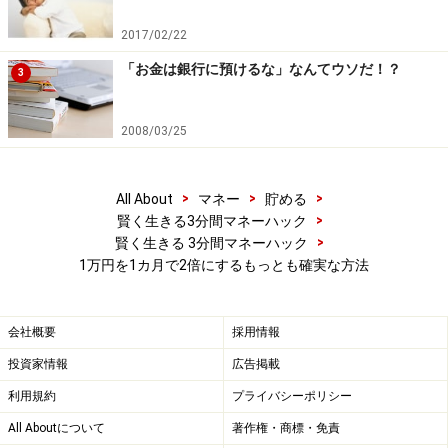
2017/02/22
→レバレッジをあげてリスクを高くするより確実に2倍
「お金は銀行に預けるな」なんてウソだ！？
にする方法は？次ページへ
3
※記事内容は執筆時点のものです。最新の内容をご確認くださ
2008/03/25
い。
>
>
>
All About
マネー
貯める
次のページへ
1
/
2
>
賢く生きる3分間マネーハック
>
賢く生きる 3分間マネーハック
1万円を1カ月で2倍にするもっとも確実な方法
会社概要
採用情報
投資家情報
広告掲載
利用規約
プライバシーポリシー
All Aboutについて
著作権・商標・免責