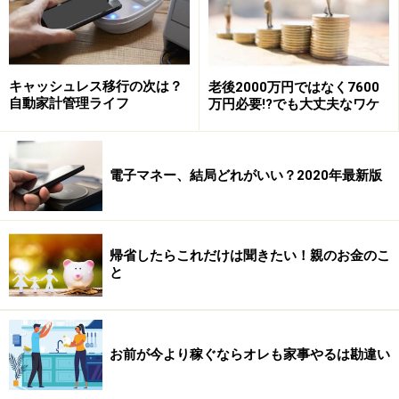
一般的
です。レバレッジとは実際には少ない資産であっ
ても高額取引をできる仕組みで、例えば10倍のレバレッ
ジをかけると1万円で10万円まで売買ができます。
10万
キャッシュレス移行の次は？
老後2000万円ではなく7600
円が10％儲かれば、11万円になりますから、ここで売っ
自動家計管理ライフ
万円必要!?でも大丈夫なワケ
てしまえば元手の1万円で2万円が作れることになるわけ
です
（説明上、税金等は略）。
電子マネー、結局どれがいい？2020年最新版
10％の値動きは為替では短期的によく起こります。5％
程度の値動きでもいいので、これを何度か繰り返せば
「1カ月で2倍」は可能のような気がします。
帰省したらこれだけは聞きたい！親のお金のこ
しかし
注意すべきは、うまくいかなかったときです
。と
と
いうのも、運用の失敗が生じたときはそのマイナスにも
レバレッジがかかるからです。
お前が今より稼ぐならオレも家事やるは勘違い
先ほどの例で、仮にマイナス10％の損失が生じた場合、
10万円の売り買いにより1万円の損失が生じたわけです