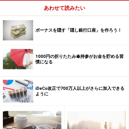
あわせて読みたい
ボーナスを隠す「隠し銀行口座」を作ろう！
1000円の折りたたみ傘持参がお金を貯める習
慣になる
次に思いつく方法は「為替」
だと思います。しかし為替
そのものが1カ月で2倍に触れることはまずありません。
１ドル＝80円が90円になることはあっても、160円や40
iDeCo改正で700万人以上がさらに加入できる
円になることは考えにくいところです。
ように
レバレッジをあげてもなかなか難しい
ＦＸ等の為替取引においては、
レバレッジをかけるのが