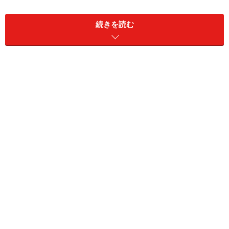
め、この5社をあなたは見つけ出すことができるでしょ
うか？
（ちなみに同じ1カ月で90％以上下がった株も6社
続きを読む
ありました。予想が大外れした場合は5000円になってし
まいます）
10～20％の値上がりを見つけては何度も売り買いすれば
2倍も可能では？、と思うかもしれませんが、10％の利
益（税引き後）を得たと仮定して2倍にお金を増やすた
めには
8連続の成功が必要になります
。失敗が間に入れ
ばその分回数が増えますので、
一週間あたり確実に3回
ほど成功させなければなりません
。これもなかなか大変
です。