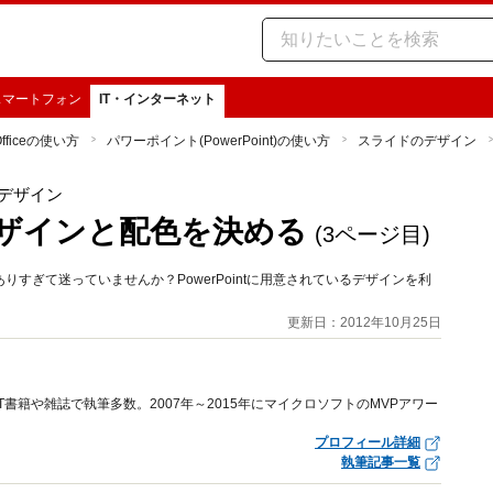
スマートフォン
IT・インターネット
Officeの使い方
パワーポイント(PowerPoint)の使い方
スライドのデザイン
デザイン
ザインと配色を決める
(3ページ目)
すぎて迷っていませんか？PowerPointに用意されているデザインを利
更新日：2012年10月25日
にIT書籍や雑誌で執筆多数。2007年～2015年にマイクロソフトのMVPアワー
プロフィール詳細
執筆記事一覧