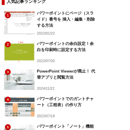
人気記事ランキング
パワーポイントにページ（スラ
1
イド）番号を 挿入・編集・削除
する方法
2022/01/22
パワーポイントの余白設定！余
2
白を印刷時に設定する方法
2022/07/20
PowerPoint Viewerが廃止！ 代
3
替アプリと閲覧方法
2024/11/22
パワーポイントでのガントチャ
4
ート（工程表）の作り方
2022/07/19
パワーポイント「ノート」機能
5