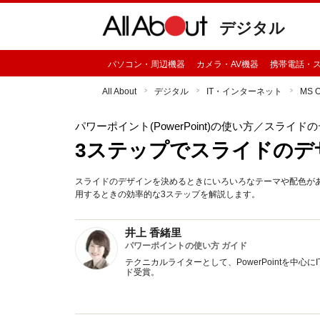
デジタル
パソコン・周辺機器
カメラ・AV機器
携帯電話・
All About
デジタル
IT・インターネット
MS 
パワーポイント(PowerPoint)の使い方
／スライドの
3ステップでスライドのデ
スライドのデザインを決めるときにいろいろなテーマや配色があり
用するときの効率的な3ステップを解説します。
井上 香緒里
パワーポイントの使い方 ガイド
テクニカルライターとして、PowerPointを中心
ド受賞。