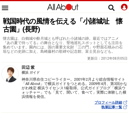
戦国時代の風情を伝える「小諸城址 懐
古園」(長野)
懐古園は、白鶴城や酔月城とも呼ばれた小諸城の跡。最近ではアニメ
『あの夏で待ってる』の舞台となり、聖地巡礼スポットとしても注目を
集めています。園内には、国の重要文化財「三の門」や野面石積みの石
垣などの史跡に加え、島崎藤村の歌碑や記念館、富士見台なども。
更新日：
2012年08月05日
田辺 紫
横浜 ガイド
神奈川県在住コピーライター。2001年2月より総合情報サイト
「All About」で横浜ガイドをつとめる。2009年4月、第3回かな
がわ検定 横浜ライセンス1級取得。公式ガイドブログ「横浜ウ
ォッチャー」でも「見て、聞いて、食べて」実際に体験した横
浜情報を発信。
プロフィール詳細
執筆記事一覧