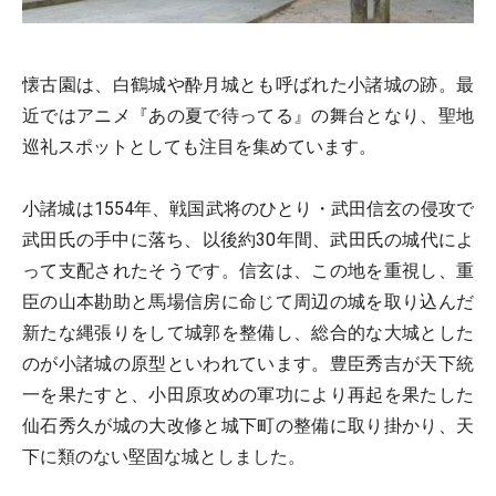
懐古園は、白鶴城や酔月城とも呼ばれた小諸城の跡。最
近ではアニメ『あの夏で待ってる』の舞台となり、聖地
巡礼スポットとしても注目を集めています。
小諸城は1554年、戦国武将のひとり・武田信玄の侵攻で
武田氏の手中に落ち、以後約30年間、武田氏の城代によ
って支配されたそうです。信玄は、この地を重視し、重
臣の山本勘助と馬場信房に命じて周辺の城を取り込んだ
新たな縄張りをして城郭を整備し、総合的な大城とした
のが小諸城の原型といわれています。豊臣秀吉が天下統
一を果たすと、小田原攻めの軍功により再起を果たした
仙石秀久が城の大改修と城下町の整備に取り掛かり、天
下に類のない堅固な城としました。