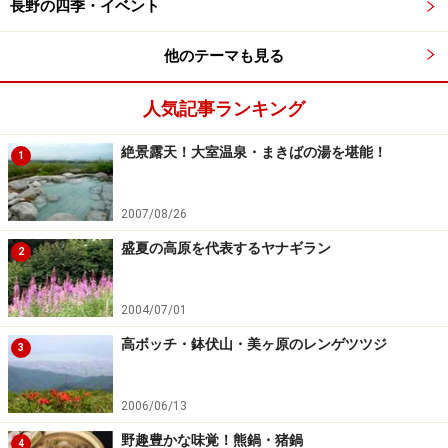
長野の四季・イベント
他のテーマも見る
人気記事ランキング
絶景露天！大室温泉・まきばの湯を堪能！
1
2007/08/26
盛夏の高原を代表するヤナギラン
2
2004/07/01
高ボッチ・鉢伏山・美ヶ原のレンゲツツジ
3
2006/06/13
野趣豊かな味覚！熊鍋・猪鍋
4