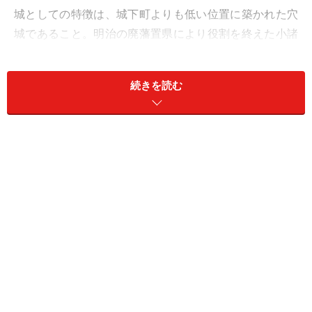
城としての特徴は、城下町よりも低い位置に築かれた穴
城であること。明治の廃藩置県により役割を終えた小諸
城は、本丸跡に懐古神社を祀り、「懐古園」と名付けら
れました。
続きを読む
園内には、国の重要文化財「三の門」や野面石積みの石
垣などの史跡に加え、小諸にゆかりのある文豪・島崎藤
村の歌碑や記念館、晴れた日には富士山が見える富士見
台などがあります。
■小諸城址 懐古園（こもろじょうし かいこえん）
住所： 長野県小諸市丁311
アクセス：しなの鉄道小諸駅から徒歩3分 ※駐車場あり
入園料：大人300円、小人100円
電話：0267-22-0296
営業時間：8:30～17:00