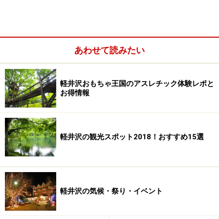
定休日：なし（12月～3月中旬は水曜日・12月29日～1月
3日）
地図：
Yahoo!地図情報
あわせて読みたい
URL：
http://www.city.komoro.nagano.jp/www/contents/12640
32294131/index.html
軽井沢おもちゃ王国のアスレチック体験レポと
お得情報
※記事内容は執筆時点のものです。最新の内容をご確認くださ
い。
軽井沢の観光スポット2018！おすすめ15選
軽井沢の気候・祭り・イベント