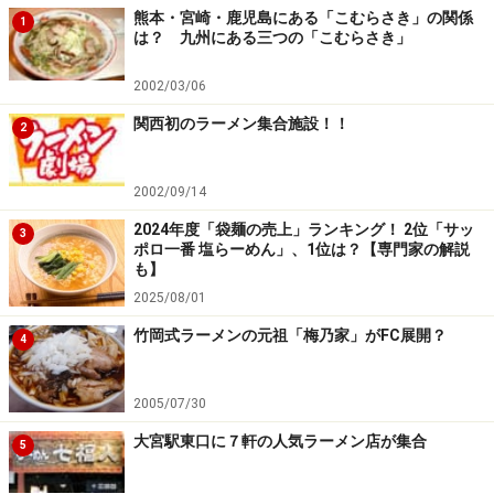
熊本・宮崎・鹿児島にある「こむらさき」の関係
1
は？ 九州にある三つの「こむらさき」
2002/03/06
関西初のラーメン集合施設！！
2
2002/09/14
2024年度「袋麺の売上」ランキング！ 2位「サッ
3
ポロ一番 塩らーめん」、1位は？【専門家の解説
も】
2025/08/01
竹岡式ラーメンの元祖「梅乃家」がFC展開？
4
2005/07/30
大宮駅東口に７軒の人気ラーメン店が集合
5