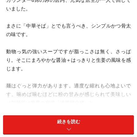
カウンター8席のみの店内、元気な店主が一人で回して
いました。
まさに「中華そば」とでも言うべき、シンプルかつ骨太
の味です。
動物っ気の強いスープですが脂っこさは無く、さっぱ
り。そこにまろやかな醤油＋はっきりと生姜の風味を感
じます。
麺はぐっと弾力があります。適度な縮れも心地よいで
す。噛めば噛むほどに粉の甘みが感じられて美味しい
（製麺所は業界の寵児「浅草開化楼」）。
バラチャーシューはタレの味こそ控えめですが、
続きを読む
「肉！」な感じが伝わってきています。これも全体にう