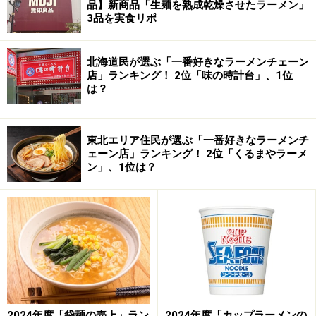
[日・祝]12:00～20:00
品】新商品「生麺を熟成乾燥させたラーメン」
3品を実食リポ
※木曜定休
北海道民が選ぶ「一番好きなラーメンチェーン
※記事内容は執筆時点のものです。最新の内容をご確認くださ
店」ランキング！ 2位「味の時計台」、1位
い。
は？
※メニューや料金などのデータは、取材時または記事公開時点で
の内容です。
東北エリア住民が選ぶ「一番好きなラーメンチ
ェーン店」ランキング！ 2位「くるまやラーメ
ン」、1位は？
2024年度「袋麺の売上」ラン
2024年度「カップラーメンの