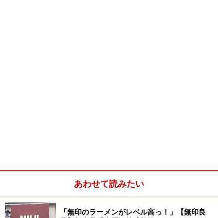
まくマッチしていて、作り手の“技”を感じます。
ランチセットの「チャーシューご飯」がまた美味しい。
炊き込まれたごぼうのアクセントと、生姜の効いた漬物
とのバランスでさっぱり＋野性味がうまく混在していま
す。これが中華そばのスープとすごく合います。
「美味しいモノを食べた」満足感で午後からのお仕事も
頑張るぞ、という気分にさせてくれます。ランチタイム
にぜひ！一度お試しください。
■紀和
住所：東京都渋谷区恵比寿西1-13-2 サンキビル1Ｆ
TEL：03-3461-0681
あわせて読みたい
営業時間：
[月～土]12:00～22:00
「無印のラーメンがレベル高っ！」【無印良