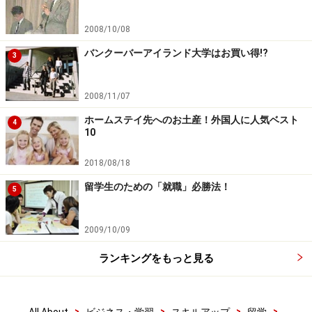
2008/10/08
バンクーバーアイランド大学はお買い得!?
3
2008/11/07
ホームステイ先へのお土産！外国人に人気ベスト
4
10
2018/08/18
留学生のための「就職」必勝法！
5
2009/10/09
ランキングをもっと見る
>
>
>
>
All About
ビジネス・学習
スキルアップ
留学