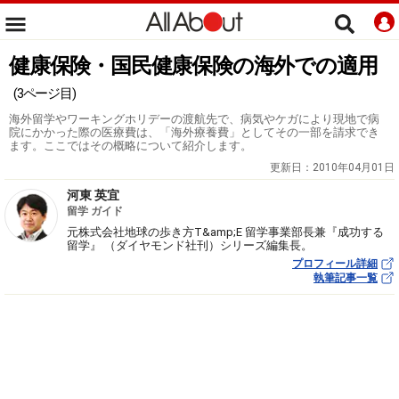
健康保険・国民健康保険の海外での適用
(3ページ目)
海外留学やワーキングホリデーの渡航先で、病気やケガにより現地で病
院にかかった際の医療費は、「海外療養費」としてその一部を請求でき
ます。ここではその概略について紹介します。
更新日：
2010年04月01日
河東 英宜
留学 ガイド
元株式会社地球の歩き方T&amp;E 留学事業部長兼『成功する
留学』 （ダイヤモンド社刊）シリーズ編集長。
プロフィール詳細
執筆記事一覧