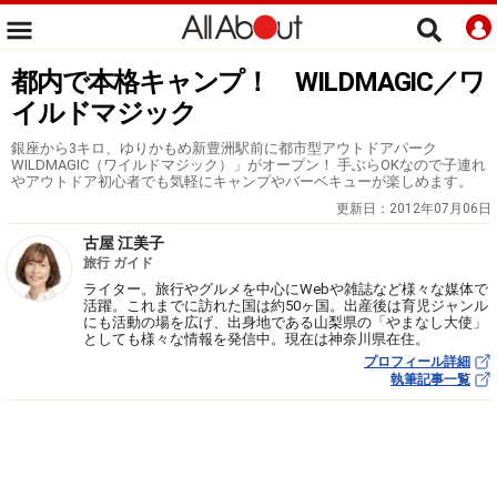
都内で本格キャンプ！ WILDMAGIC／ワ
イルドマジック
銀座から3キロ、ゆりかもめ新豊洲駅前に都市型アウトドアパーク
WILDMAGIC（ワイルドマジック）」がオープン！ 手ぶらOKなので子連れ
やアウトドア初心者でも気軽にキャンプやバーベキューが楽しめます。
更新日：
2012年07月06日
古屋 江美子
旅行 ガイド
ライター。旅行やグルメを中心にWebや雑誌など様々な媒体で
活躍。これまでに訪れた国は約50ヶ国。出産後は育児ジャンル
にも活動の場を広げ、出身地である山梨県の「やまなし大使」
としても様々な情報を発信中。現在は神奈川県在住。
プロフィール詳細
執筆記事一覧