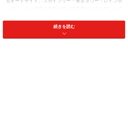
るオートサイト。スカイツリー・東京タワー・レインボ
ーブリッジと東京の名所がすべて見渡せるのも嬉しいポ
イントです。
続きを読む
案内やコンテナのデザインもオシャレ
コンセプトが“Glamping”（ラグジュアリーキャンプ）と
あって、従来のキャンプ場とはまったくちがうオシャレ
な雰囲気が特長。コンテナやアメリカンカーゴトレーラ
ー、ラグジュアリーテントなど、すべて本物にこだわっ
て直輸入。ペイントやエイジングによってヴィンテージ
感を演出してあり、まるで本場アメリカのよう！