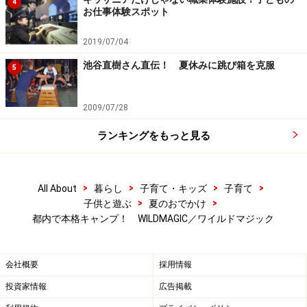
4
お仕事体験スポット
2019/07/04
池谷直樹さん直伝！ 夏休みに跳び箱を克服
5
2009/07/28
ランキングをもっと見る
>
>
>
>
All About
暮らし
子育て・キッズ
子育て
>
>
子供と遊ぶ
夏のおでかけ
都内で本格キャンプ！ WILDMAGIC／ワイルドマジック
会社概要
採用情報
投資家情報
広告掲載