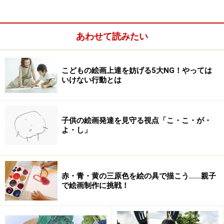
植栽にもこだわり、アリゾナや南カリフォルニアをイメ
ージしてデザイン。敷地内にはハーブガーデンもあり、
今後はここで採れたミントをカフェで提供するモヒート
あわせて読みたい
に使う、なんてことも考えているそうです。
こどもの絵画上達を妨げる5大NG！やっては
広々とした敷地には、オートキャンプ場、カフェレスト
いけない行動とは
ラン、イベントスペースなどがあります。
子供の絵画発達を見守る視点「こ・こ・が・
よ・し」
>> 次のページではそれぞれのエリアを詳しく紹介します
※記事内容は執筆時点のものです。最新の内容をご確認くださ
い。
赤・青・黄の三原色を絵の具で描こう……親子
で絵画制作に挑戦！
次のページへ
1
/
3