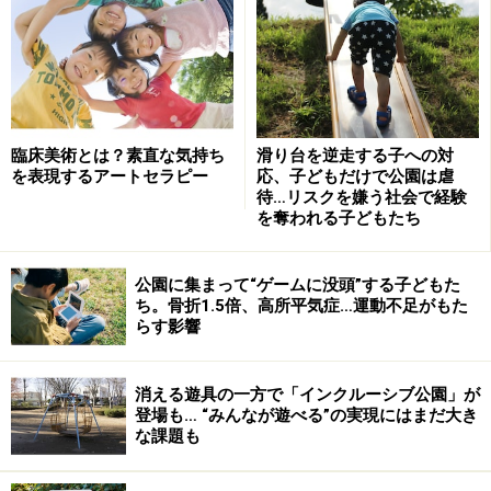
臨床美術とは？素直な気持ち
滑り台を逆走する子への対
を表現するアートセラピー
応、子どもだけで公園は虐
待…リスクを嫌う社会で経験
を奪われる子どもたち
公園に集まって“ゲームに没頭”する子どもた
ち。骨折1.5倍、高所平気症…運動不足がもた
らす影響
消える遊具の一方で「インクルーシブ公園」が
登場も… “みんなが遊べる”の実現にはまだ大き
な課題も