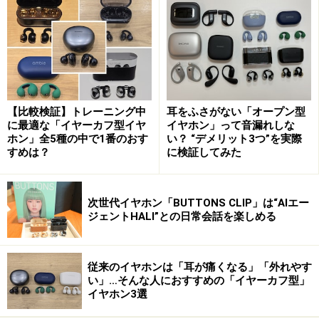
ゼンハイザー400シリーズのトップエンドモデル
ポータビリティも考慮されているので、通勤などモバイ
ルでも使えそう。本格ヘッドホンの世界へのエントリー
【比較検証】トレーニング中
耳をふさがない「オープン型
に最適な「イヤーカフ型イヤ
イヤホン」って音漏れしな
機としておすすめします。
ホン」全5種の中で1番のおす
い？ “デメリット3つ”を実際
すめは？
に検証してみた
ゼンハイザー 密閉型ヘッドホン HD449【国内正規
品】
次世代イヤホン「BUTTONS CLIP」は“AIエー
ジェントHALI”との日常会話を楽しめる
従来のイヤホンは「耳が痛くなる」「外れやす
い」…そんな人におすすめの「イヤーカフ型」
イヤホン3選