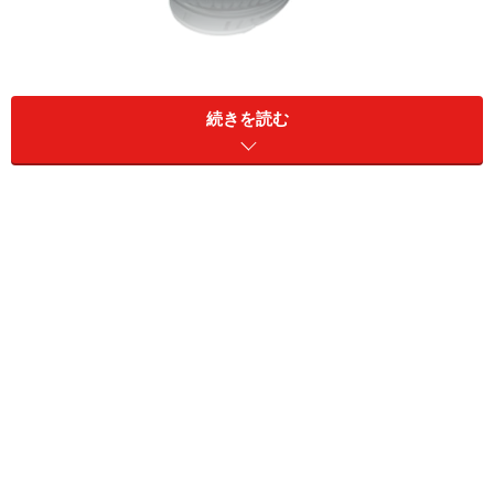
利用シーン合わせて最適な騒音低減効果を選べるようになっ
ている
続きを読む
電源は単四電池1本使用、電池切れ時も普通の密閉型ヘ
ッドホンとして使えるのは便利。
audio-technica QuietPoint 密閉型ヘッドホン ノイズキ
ャンセリング ブラック ATH-ANC9