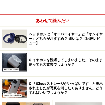
Amazonで見る
あわせて読みたい
ヘッドホンは「オーバーイヤー」と「オンイヤ
ー」どちらがおすすめ？ 違いは？【比較レビ
ュー】
第4位 ゼンハイザー HD449
Q.イヤホンを洗濯してしまいました。そのまま
使っても大丈夫でしょうか？
ゼンハイザーは開放型のイメージがありますが、本機は
密閉型。ヘッドホンの世界的ブランドの性能と音質を求
めやすい価格で楽しめる好製品。再生周波数は16～
Q.「iCloudストレージがいっぱいです」と表示
24000Hz（インピーダンスが32Ω、感度が114dB）。密
されましたが写真を消したくありません。どう
すればいいでしょうか？
閉ながら音の篭った印象が少なく、切れ味のある音楽再
生が楽しめます。