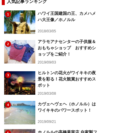
人気記事ランキング
ハワイ王国建国の王、カメハメ
1
ハ大王像／ホノルル
2018/03/05
アラモアナセンターの子供服＆
2
おもちゃショップ おすすめシ
ョップをご紹介！
2019/09/03
ヒルトンの花火がワイキキの夜
3
景を彩る！花火観賞おすすめス
ポット
2019/03/08
カヴェヘヴェヘ（ホノルル）は
4
ワイキキのパワースポット！
2019/09/21
ホノルルの高橋果実店 自家製フ