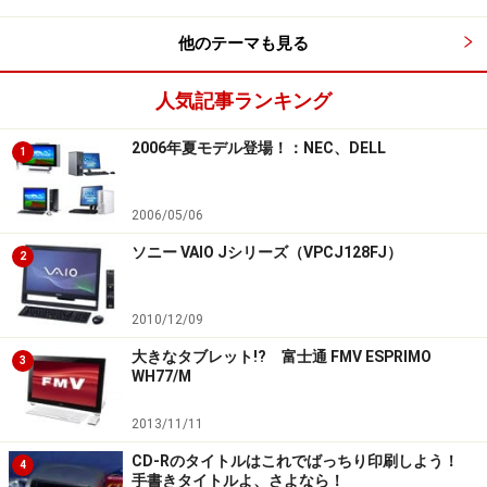
他のテーマも見る
人気記事ランキング
2006年夏モデル登場！：NEC、DELL
1
2006/05/06
ソニー VAIO Jシリーズ（VPCJ128FJ）
2
2010/12/09
大きなタブレット!? 富士通 FMV ESPRIMO
3
WH77/M
2013/11/11
CD-Rのタイトルはこれでばっちり印刷しよう！
4
手書きタイトルよ、さよなら！