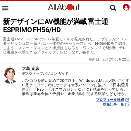
新デザインにAV機能が満載 富士通
ESPRIMO FH56/HD
富士通 FMV ESPRIMOの2012年夏モデルが発売された。デザインがよりス
タイリッシュに一新された一体型のFHシリーズから、FH56/HDをご紹介
しよう。スマートフォンとの連携はもちろん、ワンタッチで5秒後にテレ
ビ番組を視聴できる「クイックテレビ」などが便利だ。
更新日：
2012年05月22日
大島 克彦
デスクトップパソコン ガイド
パソコンを使い始めて20年以上。WindowsもMacも使いこなす
IT系ライター。特にオーディオ系パソコンに強い。「日本経済
新聞」「R25」「オズマガジン」などにも執筆を行っている。
最近は業界全体の予測や、企業活動に関する執筆なども行う。
プロフィール詳細
執筆記事一覧