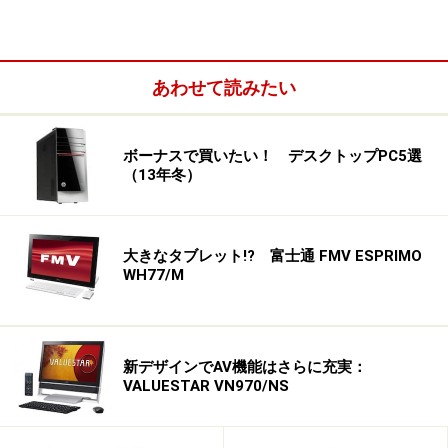
カラーはシャイニーブラック、スノーホワイト、ルビー
レッドの3色。下位のFH54/HTには、ルビーレッドは用
意されていない。レッドは、前モデルよりも明るい色調
となっている。
あわせて読みたい
ボーナスで買いたい！ デスクトップPC5選
パソコン上面には、省電力設定の「ECOボタン」などがある
（13年冬）
スピーカーはONKYO製で「DTS Ultra PC II Plus」（後
大きなタブレット!? 富士通 FMV ESPRIMO
述）への対応は、前モデルと同様。ただ、従来はモニタ
WH77/M
下部に正面を向いて配置されていたスピーカーが斜め下
向きとなり、接地面に反射させて響かせる仕様になって
いる。
新デザインでAV機能はさらに充実：
VALUESTAR VN970/NS
次のページでは、FH56/HDの機能について紹介する。