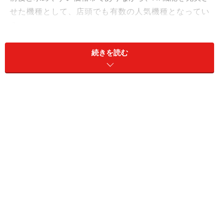
せた機種として、店頭でも有数の人気機種となってい
る。
今モデルは、モニタを21.5型のIPS液晶へとわずかに大き
続きを読む
くするとともに、画面側をフレームとパネル部の境目が
ない「フルフラットファインパネル」に変更された。正
面から見るとこのパネル部は実に美しい印象を受ける。
また、脚部のデザインも前方傾斜したライトなものとな
っており、全体によりスタイリッシュなデザインとなっ
たと言える。重量は、ほぼ前モデルまでと同じだ。
脚部もコンパクトだが、つくりはしっかりしている