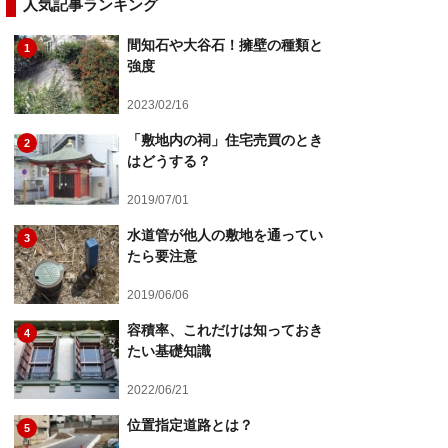
人気記事ランキング
間知石や大谷石！擁壁の種類と
1
強度
2023/02/16
「敷地内の祠」住宅売買のとき
2
はどうする？
2019/07/01
水道管が他人の敷地を通ってい
3
たら要注意
2019/06/06
容積率、これだけは知っておき
4
たい基礎知識
2022/06/21
位置指定道路とは？
5