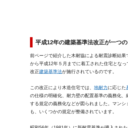
平成12年の建築基準法改正が一つ
前ページで紹介した木耐協による耐震診断結果
から平成12年５月までに着工された住宅となって
改正
建築基準法
が施行されているのです。
この改正により木造住宅では、
地耐力
に応じた
の仕様の明確化、耐力壁の配置基準の義務化、
する規定の義務化などが図られました。マンシ
も、いくつかの規定が整備されています。
昭和56年（1981年）に新耐震基準が導入され