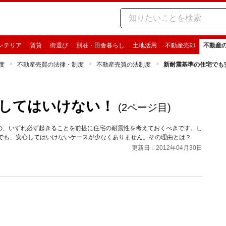
ンテリア
賃貸
街選び
別荘・田舎暮らし
土地活用
不動産売却
不動産
度
不動産売買の法律・制度
不動産売買の法制度
新耐震基準の住宅でも
してはいけない！
(2ページ目)
の、いずれ必ず起きることを前提に住宅の耐震性を考えておくべきです。し
宅でも、安心してはいけないケースが少なくありません。その理由とは？
更新日：2012年04月30日