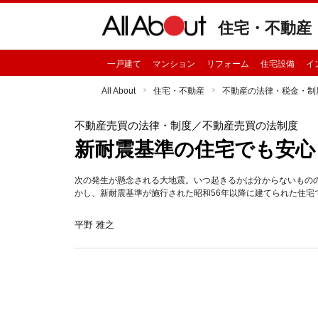
住宅・不動産
一戸建て
マンション
リフォーム
住宅設備
イ
All About
住宅・不動産
不動産の法律・税金・制
不動産売買の法律・制度
／不動産売買の法制度
新耐震基準の住宅でも安心
次の発生が懸念される大地震。いつ起きるかは分からないもの
かし、新耐震基準が施行された昭和56年以降に建てられた住
平野 雅之