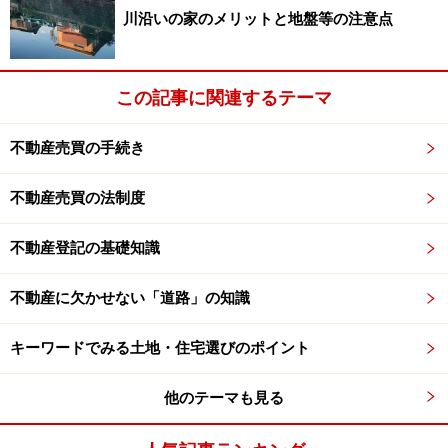
川沿いの家のメリットと地盤等の注意点
ちなみに高層住宅管理業協会の調査では大破がゼロです
が、仙台市の罹災証明に基づく集計では全壊が100棟を
超える結果となっているようです。これは判定の目的や
この記事に関連するテーマ
基準の違いによるものですが、構造上は大破しなくても
実際には住めなくなったマンションがかなりの数にのぼ
不動産売買の手続き
り、新耐震基準の全壊マンションも相当数あるものと考
不動産売買の法制度
えられます。
不動産登記の基礎知識
≪
住宅の耐震性を考えるもう一つの要素…次ページへ
≫
不動産に欠かせない「道路」の知識
キーワードでみる土地・住宅選びのポイント
※記事内容は執筆時点のものです。最新の内容をご確認くださ
他のテーマも見る
い。