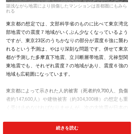
築浅ながら地震により損傷したマンションは首都圏にもみら
れる
東京都の想定では、文部科学省のものに比べて東京湾北
部地震での震度７地域がいくぶん少なくなっているよう
ですが、東京23区のうちかなりの部分が震度６強に襲わ
れるという予測は、やはり深刻な問題です。併せて東京
都が予測した多摩直下地震、立川断層帯地震、元禄型関
東地震でも、それぞれ震度７の地域があり、震度６強の
地域も広範囲になっています。
東京都によって示された人的被害（死者約9,700人、負傷
者約147,600人）や建物被害（約304,300棟）の想定も重
く受け止めなければなりませんが、次の大地震が日本の
どこで起きるか分かりません。津波対策も含め、首都圏
だけではなく日本中が待ったなしの状況に置かれている
続きを読む
と考えるべきでしょう。