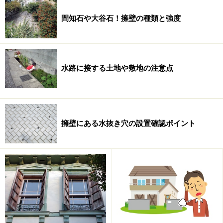
耐震性の高い住宅でも、震度７の揺れに襲われればそれ
なりの被害は免れないでしょう。
間知石や大谷石！擁壁の種類と強度
水路に接する土地や敷地の注意点
新耐震基準の住宅でも、耐震性がない！？
擁壁にある水抜き穴の設置確認ポイント
木耐協（
日本木造住宅耐震補強事業者協同組合
）が今年
４月に公表した耐震診断基本データでは、東京都内の家
屋（木造在来工法２階建て以下）のうち、旧耐震基準建
物の98％、新耐震基準建物でも85％が「耐震性に問題あ
り」（倒壊の可能性がある）という結果になっていま
す。