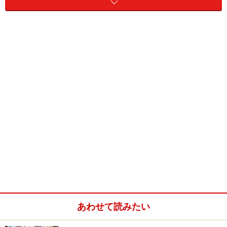
震度６強と震度７による建物被害は？
木造住宅の場合、気象庁による震度階級の解説では、震
度６強で「耐震性の低い住宅では、倒壊するものが多
い」、震度７で「耐震性の高い住宅でも、傾いたり、大
きく破壊するものがある」となっています。
一方、政府の中央防災会議では、震度６強で「耐震性の
低い旧築年木造家屋の場合、２割～７割程度が全壊被
害」、震度７で「耐震性の低い旧築年木造家屋の場合、
８割～10割程度が全壊被害。
耐震性の高い新築年木造家
屋でも、２割～５割程度が全壊被害
」としています。
あわせて読みたい