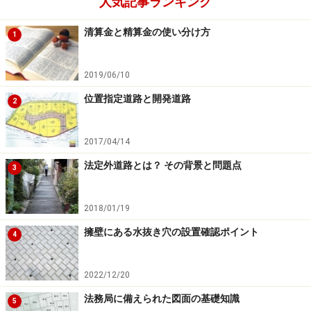
人気記事ランキング
次のページへ
1
/
2
清算金と精算金の使い分け方
1
2019/06/10
位置指定道路と開発道路
2
2017/04/14
法定外道路とは？ その背景と問題点
3
2018/01/19
擁壁にある水抜き穴の設置確認ポイント
4
2022/12/20
法務局に備えられた図面の基礎知識
5