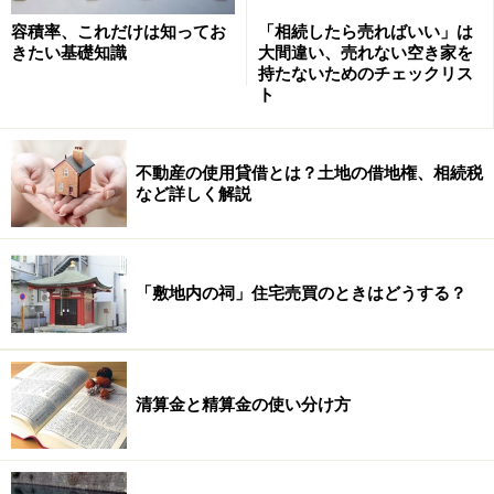
これは東京都内の住宅を無作為抽出して調べたわけでは
容積率、これだけは知ってお
「相続したら売ればいい」は
なく、あくまでも自ら耐震診断を受けた住宅での結果で
きたい基礎知識
大間違い、売れない空き家を
す。何ら不安を感じていない居住者が耐震診断を受ける
持たないためのチェックリス
ト
ケースは少ないため、ある程度は割り引いて考える必要
もあるでしょう。しかし、昭和56年（1981年）施行の新
耐震基準後に建てられながら、耐震性が十分に備わって
不動産の使用貸借とは？土地の借地権、相続税
いない住宅がかなりの割合に上ることは、しっかりと留
など詳しく解説
意しておくべきです。
一方、マンションにおいては昨年９月に社団法人高層住
「敷地内の祠」住宅売買のときはどうする？
宅管理業協会から公表された「東日本大震災の被災状況
について」という資料で、旧耐震基準と新耐震基準で建
物被害に明確な差異はなかったことが示されています。
清算金と精算金の使い分け方
東北６県と関東１都６県の調査で、被災割合は新耐震基
準のほうが若干少なくなっているものの、新耐震だから
大丈夫だったという結果にはなっていません。