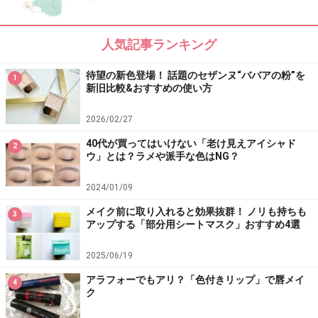
人気記事ランキング
待望の新色登場！ 話題のセザンヌ“ババアの粉”を
1
新旧比較&おすすめの使い方
2026/02/27
40代が買ってはいけない「老け見えアイシャド
2
ウ」とは？ラメや派手な色はNG？
2024/01/09
メイク前に取り入れると効果抜群！ ノリも持ちも
3
アップする「部分用シートマスク」おすすめ4選
2025/06/19
アラフォーでもアリ？「色付きリップ」で唇メイ
4
ク