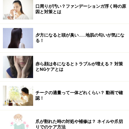
口周りが汚い？ファンデーションガ浮く時の原
因と対策とは
夕方になると頭が臭い……地肌の匂いが気にな
る！
赤ら顔は冬になるとトラブルが増える？ 対策
とNGケアとは
チークの適量って一体どれくらい？ 動画で確
認！
爪が割れた時の対処や補修は？ ネイルや爪切
りでのケア方法