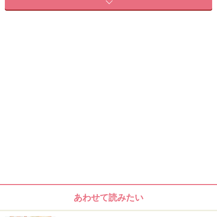
不調を引き起こす場合があります。実践の際には、必ず自身の体
質及び健康状態を十分に考慮し、正しい方法で行ってください。
また、全ての方への有効性を保証するものではありません。
【編集部おすすめの購入サイト】
Amazonで化粧品・コスメをチェック！
楽天市場で人気のコスメをチェック！
あわせて読みたい