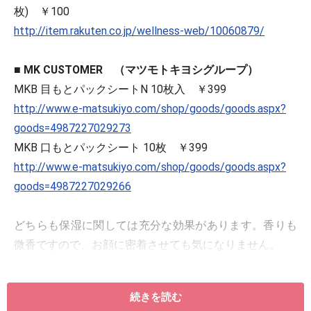
枚) ￥100
http://item.rakuten.co.jp/wellness-web/10060879/
■ MK CUSTOMER （マツモトキヨシグループ）
MKB 目もとパックシートN 10枚入 ￥399
http://www.e-matsukiyo.com/shop/goods/goods.aspx?
goods=4987227029273
MKB 口もとパックシート 10枚 ￥399
http://www.e-matsukiyo.com/shop/goods/goods.aspx?
goods=4987227029266
どちらも保湿に関しては充分な効果があります。香りも
微香ですので、お顔に密着させても気になりません。
※記事内容は執筆時点のものです。最新の内容をご確認くださ
い。
続きを読む
※個人の体質、また、誤った方法による実践に起因して肌荒れや