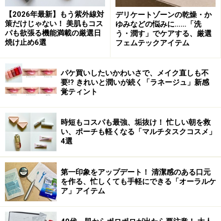
【2026年最新】もう紫外線対
デリケートゾーンの乾燥・か
策だけじゃない！ 美肌もコス
ゆみなどの悩みに……「洗
パも欲張る機能満載の厳選日
う・潤す」でケアする、厳選
焼け止め6選
フェムテックアイテム
パケ買いしたいかわいさで、メイク直しも不
要!? きれいと潤いが続く「ラネージュ」新感
覚ティント
時短もコスパも最強、垢抜け！ 忙しい朝を救
い、ポーチも軽くなる「マルチタスクコスメ」
4選
第一印象をアップデート！ 清潔感のある口元
を作る、忙しくても手軽にできる「オーラルケ
ア」アイテム