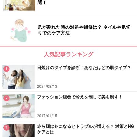
認！
爪が割れた時の対処や補修は？ ネイルや爪切
りでのケア方法
人気記事ランキング
日焼けのタイプを診断！あなたはどの肌タイプ？
1
2024/08/13
ファッション腹巻で冷えを制して美も制す！
2
2017/01/15
赤ら顔は冬になるとトラブルが増える？ 対策とNG
3
ケアとは