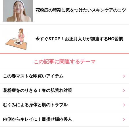
旅先でも欠かせないので、必ず連れていきます。
花粉症の時期に気をつけたいスキンケアのコツ
■商品データ
ケラスターゼHU ユイルスブリム
125ml 3675円／ケラ
今すぐSTOP！お正月太りが加速するNG習慣
スターゼ
この記事に関連するテーマ
季節の変わり目の不調肌にオススメのバー
この春マストな即買いアイテム
ム
花粉症をのりきる！春の肌荒れ対策
季節の変わり目や体調の変化によって、肌の調子ってコ
ロコロ変わりますよね。そんな不安定な肌状態のとき
むくみによる身体と肌のトラブル
に、必ずお世話になるバームがコレ。“エスオーエス”と
内側からキレイに！目指せ腸内美人
いうネーミング通り、「調子悪くなるかも…」っていう
肌の予兆を感じたら、すぐに切り替えます。肌の鎮静効