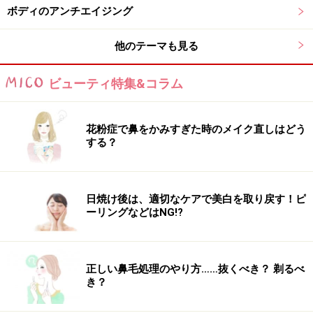
ボディのアンチエイジング
果が高いので、例えば、初期のニキビならば悪化せずに
よくなります。あと、肌の乾燥がすすんだ時にもオスス
他のテーマも見る
メ。ちょっと厚めに塗ってひと晩寝ると、翌朝は、しっ
とりしてキメが整います。
ビューティ特集&コラム
花粉症で鼻をかみすぎた時のメイク直しはどう
する？
肌への浸透力が高いのも、バームならではの実力です。
■商品データ
日焼け後は、適切なケアで美白を取り戻す！ピ
ーリングなどはNG!?
ユイル エ ボーム アルペン エスオーエスバーム
50g 4830
円／ユイル エ ボーム ジャパン
※記事内容は執筆時点のものです。最新の内容をご確認くださ
正しい鼻毛処理のやり方……抜くべき？ 剃るべ
い。
き？
※個人の体質、また、誤った方法による実践に起因して肌荒れや
不調を引き起こす場合があります。実践の際には、必ず自身の体