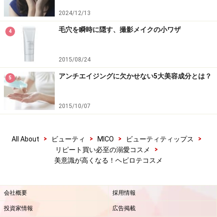
2024/12/13
毛穴を瞬時に隠す、撮影メイクの小ワザ
4
2015/08/24
アンチエイジングに欠かせない5大美容成分とは？
5
2015/10/07
>
>
>
>
All About
ビューティ
MICO
ビューティティップス
>
リピート買い必至の溺愛コスメ
美意識が高くなる！ヘビロテコスメ
会社概要
採用情報
投資家情報
広告掲載