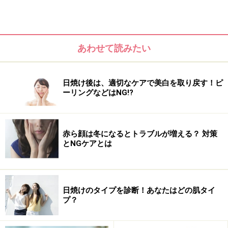
あわせて読みたい
日焼け後は、適切なケアで美白を取り戻す！ピ
ーリングなどはNG!?
赤ら顔は冬になるとトラブルが増える？ 対策
とNGケアとは
日焼けのタイプを診断！あなたはどの肌タイ
1週間に2回以上は登場しています。
プ？
■商品データ
オードモワゼル オーデトワレ
50ml 7875円／パルファム