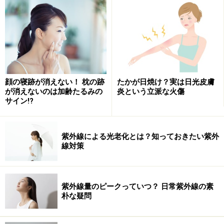
ジバンシイ〔LVMHフレグランスブランズ〕
うねりやすい人に朗報！髪が元気になるヘ
アオイル
顔の寝跡が消えない！ 枕の跡
たかが日焼け？実は日光皮膚
髪がぱさつきやすく、うねりやすいので、ブローに手間
が消えないのは加齢たるみの
炎という立派な火傷
サイン!?
がかかります。アウトバストリートメントは欠かしませ
んが、中でも愛用しているヘアオイルです。オイルであ
りながらもベタつきがなく、スムーズに乾きます。潤い
紫外線による光老化とは？知っておきたい紫外
が髪内部まで浸透するせいか、髪がツルツルになります
線対策
し、きしみ感もゼロ。ツヤとハリがでるので、髪が元気
になるんですよね。フローラル系のやさしい香りも癒さ
れます。
紫外線量のピークっていつ？ 日常紫外線の素
朴な疑問