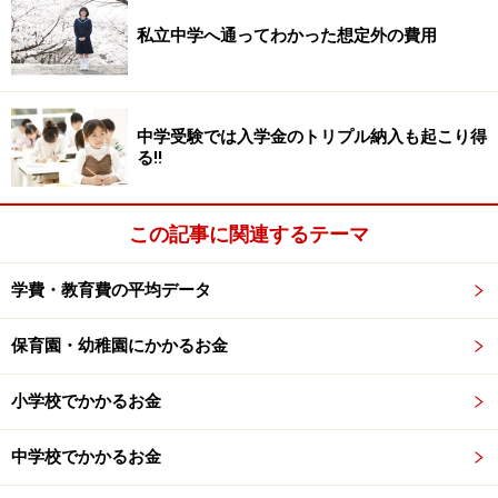
私立中学へ通ってわかった想定外の費用
採用はどうなる？
中学受験では入学金のトリプル納入も起こり得
新卒学生に採用などに関しては、グローバル企業ではす
る!!
でに、「春採用」とは別に外国人や留学から戻った日本
人学生を「秋採用」を導入していたため大きな支障はな
この記事に関連するテーマ
いとのこと。
国家公務員の採用も秋に行う方向で検討され始めたよう
学費・教育費の平均データ
です。
しかし、制度が標準化するまでの過渡期には、「秋入
保育園・幼稚園にかかるお金
学」の学生に企業が配慮してくれるのかという心配は残
りそう。
小学校でかかるお金
中学校でかかるお金
※記事内容は執筆時点のものです。最新の内容をご確認くださ