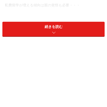
私費留学が増える傾向は親の覚悟も必要・・・
主流は「秋」。世界の大学の7割が「秋入学」なので
す。
続きを読む
企業がグローバル化し、国際競争力を求められる一方
で、日本人学生の海外留学数は減り続け、「内向き」と
評されてきました。
それを解消して、グローバル化に対応できる人材を育成
したい、というのが「秋入学」に変える理由とされてい
ます。
採用のタイミングも秋で統一されれば、海外留学に出る
学生も増えることでしょう。