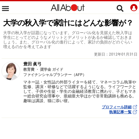
大学の秋入学で家計にはどんな影響が？
大学の秋入学が話題になっています。グローバル化を見据えた秋入学は
学生にとってどのようなメリットとデメリットがあるか確認しておきま
しょう。また、グローバル化の進行によって、家計の負担がどのぐらい
増えるのかを考えてみます
更新日：
2012年01月31日
豊田 眞弓
教育費 ・ 奨学金 ガイド
ファイナンシャルプランナー（AFP）
マネー誌・女性誌の外部ライターを経て、マネーコラム執筆や
監修、講演・研修などで活躍するようになる。ライフワークと
して、子供や生徒・学生の金融経済教育に携わり、子どもマネ
ー総合研究会理事や、亜細亜大学ほかで非常勤講師も務める。
趣味は講談、猫に添い寝。
プロフィール詳細
執筆記事一覧