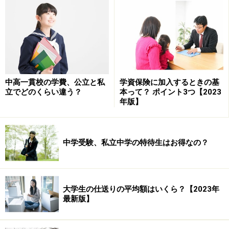
・帰国子女にとっても受験しやすくなる
・留学による留年が就職の弊害になるような事態を解消
できる
・高校卒業からの半年でボランティアや企業などへのイ
ンターンシップ、アルバイト、短期留学など「勉強」で
はないさまざまな体験ができる
中高一貫校の学費、公立と私
学資保険に加入するときの基
・学費不足の学生にとってはアルバイトで補う期間にも
立でどのくらい違う？
本って？ ポイント3つ【2023
年版】
できる
逆に、心配な点としては・・・
中学受験、私立中学の特待生はお得なの？
・半年間のブランクで学習意欲が下がる学生もいるので
は？
・親にとっては、半年間の「教育費」が増える可能性が
大学生の仕送りの平均額はいくら？【2023年
ある。
最新版】
・自費留学が増えると、さらに教育費負担が増大。
などが挙げられます。