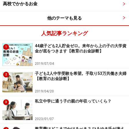
い。
高校でかかるお金
本記事の内容は一般的な情報提供を目的としており、特定の金融
商品や投資行動を推奨するものではありません。
投資や資産運用に関する最終的なご判断はご自身の責任において
他のテーマも見る
行ってください。
掲載情報の正確性・完全性については十分に配慮しております
が、その内容を保証するものではなく、これに基づく損失・損害
人気記事ランキング
などについて当社は一切の責任を負いません。
最新の情報や詳細については、必ず各金融機関やサービス提供者
44歳子ども2人貯金ゼロ。来年から上の子の大学資
の公式情報をご確認ください。
1
金が底をつきます【教育のお金診断】
2019/07/04
次のページへ
1
/
2
子ども2人中学受験を希望。手取り53万共働き夫婦
2
【教育のお金診断】
2019/04/20
私立中学に通う子の親の年収っていくら？
3
2023/01/07
教育費はどこまでかけるべき？ ひろゆき氏が考え