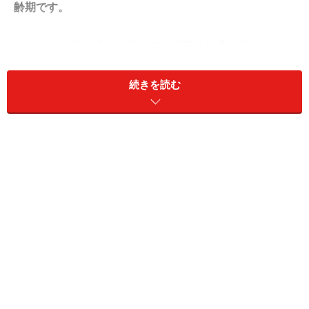
齢期です。
ただ、２０代の頃とは違って、積極的に恋を探そうとい
う気力がない人もいるもの。そんな大人の女性のため
の、「恋を始める３つのステップ」を紹介します。
続きを読む
大人の恋の始め方を実践する前に……
恋のきっかけを作る前に、１つだけ注意があります。
「今、本当に恋をしたいですか？」