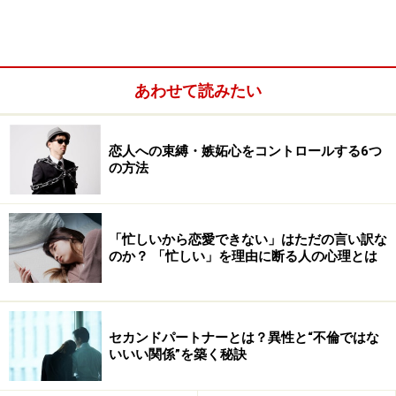
あわせて読みたい
恋人への束縛・嫉妬心をコントロールする6つ
の方法
正直言うと、恋は無理してするものではありません。
また人それぞれに人生のタイミングがあるので、「今の
「忙しいから恋愛できない」はただの言い訳な
うちにやりたいことがある」「仕事を頑張りたい」とい
のか？ 「忙しい」を理由に断る人の心理とは
ったときは、焦る必要はありません。
むしろ今は仕事ややりたいことを頑張るときで、それを
セカンドパートナーとは？異性と“不倫ではな
やり遂げたときにこそ、良い縁が訪れることもあるから
いいい関係”を築く秘訣
です。