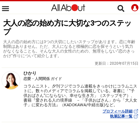
大人の恋の始め方に大切な3つのステッ
プ
大人の恋の始め方には3つの大切にしたいステップがあります。恋に年齢
制限はありません。ただ、大人になると積極的に恋を探そうという気力
がなくなることも。そんな大人の女性のための、無理をしない“恋のきっ
かけ”作りについて紹介します。
更新日：
2020年07月15日
ひかり
恋愛・人間関係 ガイド
コラムニスト。夕刊フジでコラム連載をきっかけにコラムニス
トに。数々のメディアでコラムを掲載している。著書に「“子
供おばさん”にならない、幸せな生き方」（ステップモア）、
書籍『愛される人の境界線 －「子供おばさん」から「大人女
子」に変わる方法』（KADOKAWA/中経出版)など。
プロフィール詳細
執筆記事一覧