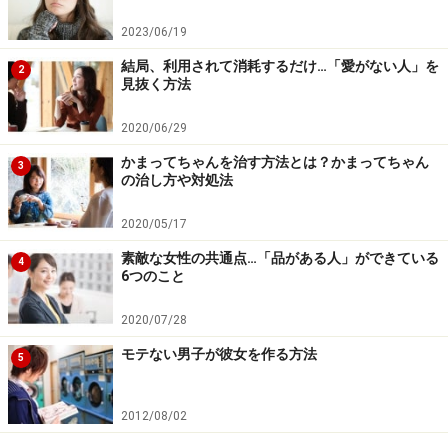
2023/06/19
結局、利用されて消耗するだけ…「愛がない人」を
2
見抜く方法
大人の恋の始め方1：恋のきっかけを作る
2020/06/29
かまってちゃんを治す方法とは？かまってちゃん
3
仕事絡みの飲み会にも、恋の出会いのチャンスあり！
の治し方や対処法
積極的に出会いたい場合は、独身男性が集まる、所謂“出
2020/05/17
会いの場”に行った方が恋を掴みやすいでしょう。
素敵な女性の共通点…「品がある人」ができている
4
6つのこと
ただ、「そういった場は気が重い、日常生活の延長で出
2020/07/28
会いたい」という人は、
新たな出会いがありそうな、仕
モテない男子が彼女を作る方法
5
事関係者の飲み会には、積極的に参加をするようにしま
しょう。
また同業種交流会や異業種交流会なども、ネッ
ト検索すると出てくるので、参加してみるものいいでし
2012/08/02
ょう。