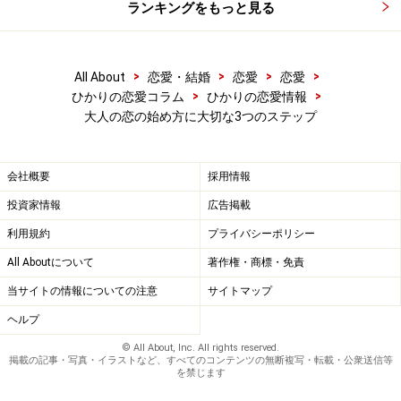
ランキングをもっと見る
仕事絡みの集まりでは、すぐに恋のきっかけ作りができ
るわけではありませんが、時には、恋の出会いがなくて
>
>
>
>
All About
恋愛・結婚
恋愛
恋愛
>
>
ひかりの恋愛コラム
ひかりの恋愛情報
も、それ以上に仕事で収穫がある場合もあります。また
大人の恋の始め方に大切な3つのステップ
婚活パーティーなどとは違って、気軽に参加できるの
も、大人の女性にはメリットとなります。
会社概要
採用情報
ただ、こういった会で恋のチャンス掴むには、いくつか
投資家情報
広告掲載
ポイントがあります。
利用規約
プライバシーポリシー
■あからさまに恋の出会いを探している態度はとらない
All Aboutについて
著作権・商標・免責
こと。
当サイトの情報についての注意
サイトマップ
■女性らしい格好をしていくこと。
ヘルプ
■会話上手を心がけること（聞き上手になる。下ネタに
は参加しない、など）
© All About, Inc. All rights reserved.
掲載の記事・写真・イラストなど、すべてのコンテンツの無断複写・転載・公衆送信等
■タイプの男性がいたら、近くの席に座ること。
を禁じます
など。