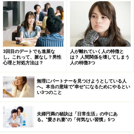
恋を掴むのに一番大切なのは、「恋をしたい！」という
気持ちです。
それがないと、どんな素敵な縁があっても、気が付かな
いからです。
3回目のデートでも進展な
人が離れていく人の特徴と
し。これって、脈なし？男性
は？ 人間関係を壊してしまう
Ａさん（３４歳）は、７年間、仕事に夢中で恋をしてい
心理と対処方法は？
人の特徴3つ
ませんでした。でもそろそろ恋がしたくなり、友達から
誘われたお食事会（合コン）に行ってみました。する
無理にパートナーを見つけようとしている人
と、タイプの人に出会い、一気に恋に落ちてしまいまし
へ。本当の意味で“幸せ”になるためにやるとい
た。今まで恋をしていなかったのが嘘のように、毎日の
い3つのこと
ように彼のことを考えています。
夫婦円満の秘訣は「日常生活」の中にあ
「恋をしたい！」という気持ちが、恋を引き寄せたとい
る。“愛され妻”の「何気ない習慣」5つ
っても過言ではありません。でも、家と仕事だけの往復
では、その縁を掴むのは難しくなってしまいます。