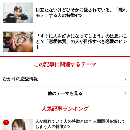
目立たないけどひそかに愛されている。「隠れ
モテ」する人の特徴4つ
だから、もし「恋をしたい！」と思うのであれば、その
１歩を踏み出してみませんか？
「すぐに人を好きになってしまう」のは悪いこ
ここでは、「大人が恋を始めるための３つのステップ」
と？「恋愛体質」の人が目指すべき恋愛のヒン
ト
を紹介します。
■恋のきっかけを作る
この記事に関連するテーマ
■デートをしてみる
■恋心を育む
ひかりの恋愛情報
を紹介します。
他のテーマも見る
＜目次＞
大人の恋の始め方1：恋のきっかけを作る
人気記事ランキング
大人の恋の始め方2：デートをしてみる
人が離れていく人の特徴とは？ 人間関係を壊して
1
しまう人の特徴3つ
大人の恋の始め方3：恋心を育む