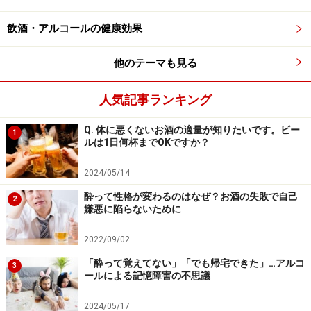
決めることができます。事前に近況を共有することも可
能です。facebookの写真はphotoshopで大きく修正する
飲酒・アルコールの健康効果
のは御法度です。当日にいらぬ誤解（美容整形成功？失
他のテーマも見る
敗？疑惑！）を招く恐れがあるので。
人気記事ランキング
直前のダイエット、制禁ノ事。
Q. 体に悪くないお酒の適量が知りたいです。ビー
1
ルは1日何杯までOKですか？
久しぶりの集まりだと太ったと指摘される可能性はある
かも。飲み会の前のダイエットは御法度。どのやり方で
2024/05/14
も肝臓に負担がかかるからです。服装で誤魔化す事を薦
酔って性格が変わるのはなぜ？お酒の失敗で自己
2
めます。
嫌悪に陥らないために
2022/09/02
「酔って覚えてない」「でも帰宅できた」…アルコ
3
ールによる記憶障害の不思議
2024/05/17