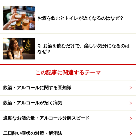
一、豆製品を食すべき事。
一、鍋のしめは食すべき事。
お酒を飲むとトイレが近くなるのはなぜ？
一、サワーは果汁入りを注文すべき事。
一、ポリフェノールを摂るべき事。
一、隠れ偏頭痛の参加者にも配慮すべき事。
Q. お酒を飲むだけで、楽しい気分になるのは
一、やけ酒、制禁ノ事。
なぜ？
一、仲裁役を買って出るべき事。
一、寝る前にビタミンCを摂るべき事。
この記事に関連するテーマ
一、女子会後はYoutubeも利用すべき事。
飲酒・アルコールに関する豆知識
facebookの写真はphotoshopでの変更、制
飲酒・アルコールが招く病気
禁ノ事。
適度なお酒の量・アルコール分解スピード
女子会のお知らせ、今時なのでfacebookを活用しましょ
う。一番面倒な開催日の決定に関して多数決に近い形で
二日酔い症状の対策・解消法