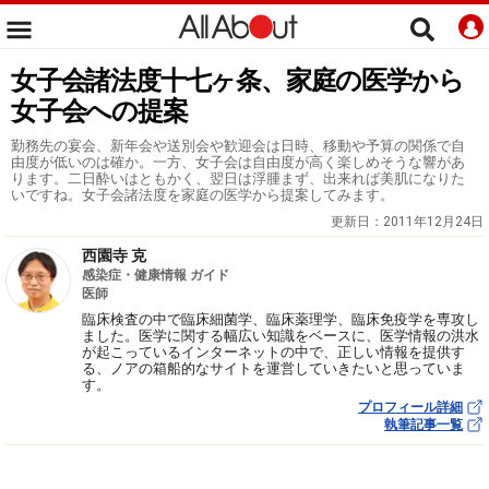
女子会諸法度十七ヶ条、家庭の医学から
女子会への提案
勤務先の宴会、新年会や送別会や歓迎会は日時、移動や予算の関係で自
由度が低いのは確か。一方、女子会は自由度が高く楽しめそうな響があ
ります。二日酔いはともかく、翌日は浮腫まず、出来れば美肌になりた
いですね。女子会諸法度を家庭の医学から提案してみます。
更新日：
2011年12月24日
西園寺 克
感染症・健康情報 ガイド
医師
臨床検査の中で臨床細菌学、臨床薬理学、臨床免疫学を専攻し
ました。医学に関する幅広い知識をベースに、医学情報の洪水
が起こっているインターネットの中で、正しい情報を提供す
る、ノアの箱船的なサイトを運営していきたいと思っていま
す。
プロフィール詳細
執筆記事一覧