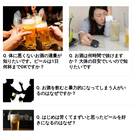
女子会は自由だ
Q. 体に悪くないお酒の適量が
Q. お酒は何時間で抜けます
知りたいです。ビールは1日
か？ 大体の目安でいいので知
一、facebookの写真のphotoshopによる変更、制禁ノ
何杯までOKですか？
りたいです
事。
一、直前のダイエット、制禁ノ事。
Q. お酒を飲むと暴力的になってしまう人がい
一、お洒落して臨むべき事。
るのはなぜですか？
一、幹事に志願すべき事。
一、乾杯はアルコール濃度を考慮すべき事。
一、酒奉行に志願すべき事。
Q. はじめは苦くてまずいと思ったビールを好
きになるのはなぜ？
一、レバーを食すべき事。
一、灰汁代官を追放すべき事。