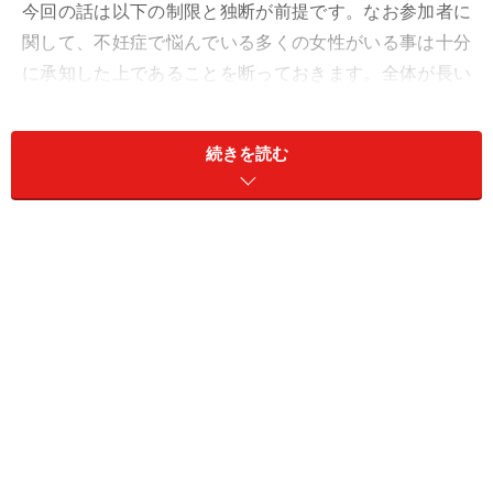
今回の話は以下の制限と独断が前提です。なお参加者に
関して、不妊症で悩んでいる多くの女性がいる事は十分
に承知した上であることを断っておきます。全体が長い
ので体言止めを多用しています。女子会当日の女子会前
の飲食に関しては省いています。時間軸は、女子会準
続きを読む
備、女子会前、女子会中、女子会後となっています。
・facebookを使用
・参加者は子供がまだない女性
・優先順位は個人差があっても、美容とダイエットにお
洒落に当然関心あり
・Girls talkは恋愛話中心
・選択が広い飲み放題
・乾杯以外の儀式は無し
女子会諸法度十七ヶ条