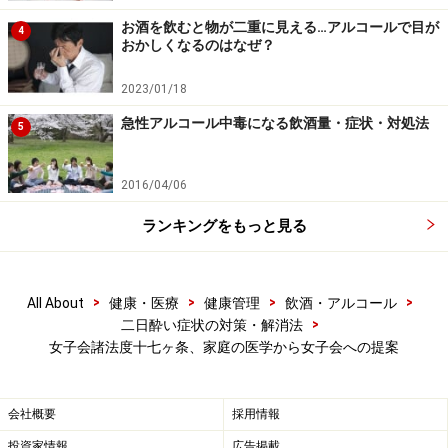
お酒を飲むと物が二重に見える…アルコールで目が
4
おかしくなるのはなぜ？
2023/01/18
急性アルコール中毒になる飲酒量・症状・対処法
5
2016/04/06
お洒落して臨むべき事。
ランキングをもっと見る
ヒトの他の生物との違いは、文化人類学面も含めて、女
性（生物学的には雌）が着飾るという点です。女子会に
は、お金をかけなくて良いのですが、お洒落をして望み
>
>
>
>
All About
健康・医療
健康管理
飲酒・アルコール
>
二日酔い症状の対策・解消法
ましょう。自律神経系と広い意味での内分泌系はストレ
女子会諸法度十七ヶ条、家庭の医学から女子会への提案
スにより、乱されます。自己顕示欲を満たす事はストレ
スの解消になります。自分なりに着飾って女子会に臨み
ましょう。
会社概要
採用情報
投資家情報
広告掲載