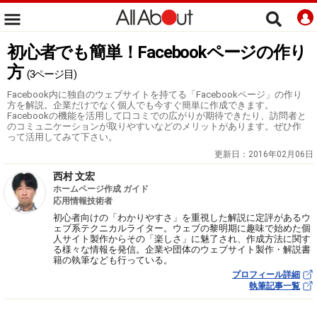
初心者でも簡単！Facebookページの作り
方
(3ページ目)
Facebook内に独自のウェブサイトを持てる「Facebookページ」の作り
方を解説。企業だけでなく個人でも今すぐ簡単に作成できます。
Facebookの機能を活用して口コミでの広がりが期待できたり、訪問者と
のコミュニケーションが取りやすいなどのメリットがあります。ぜひ作
って活用してみて下さい。
更新日：
2016年02月06日
西村 文宏
ホームページ作成 ガイド
応用情報技術者
初心者向けの「わかりやすさ」を重視した解説に定評があるウ
ェブ系テクニカルライター。ウェブの黎明期に趣味で始めた個
人サイト製作からその「楽しさ」に魅了され、作成方法に関す
る様々な情報を発信。企業や団体のウェブサイト製作・解説書
籍の執筆なども行っている。
プロフィール詳細
執筆記事一覧