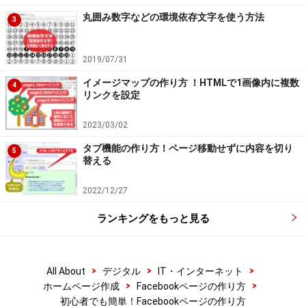
丸囲み数字などの環境依存文字を使う方法
3
2019/07/31
イメージマップの作り方 ！HTMLで1画像内に複数
4
リンクを設定
2023/03/02
タブ機能の作り方！ページ移動せずに内容を切り
5
替える
2022/12/27
ランキングをもっと見る
>
>
>
All About
デジタル
IT・インターネット
>
>
ホームページ作成
Facebookページの作り方
初心者でも簡単！Facebookページの作り方