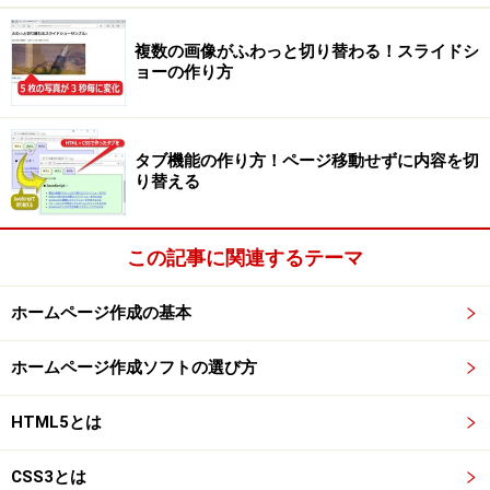
4.
Facebookページ用の短いURLを取得して、紹介しやす
複数の画像がふわっと切り替わる！スライドシ
くする。
(p.5)
ョーの作り方
※Facebookサイト内のインターフェイスは頻繁に変更さ
れます。実際に操作すると、本記事に掲載している画面
タブ機能の作り方！ページ移動せずに内容を切
イメージとは細部が異なる可能性があります。もし、掲
り替える
載画像と同じ画面が見つからない場合には、似たような
リンク・ボタンを探してみて下さい。本記事は、初版を
この記事に関連するテーマ
2011年12月20日・第2版を2012年5月29日に公開し、さ
らに2016年1月に改稿しました。多くの画像は2016年1
ホームページ作成の基本
月時点のものです。
ホームページ作成ソフトの選び方
それでは、
新規にFacebookページを作成する方法を順に
見ていきましょう
。
HTML5とは
※記事内容は執筆時点のものです。最新の内容をご確認くださ
CSS3とは
い。