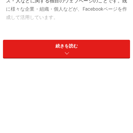
ス・人などに関する独自のウェブページのことです。既
に様々な企業・組織・個人などが、Facebookページを作
成して活用しています。
単独のウェブサイトを作成するのとは異なり、Facebook
内部でFacebookの機能を活用できる点が特長です。「い
続きを読む
いね！」ボタンでフォローされれば(そのユーザのタイム
ラインへ)継続的に情報を伝えられますし、投稿に「いい
ね！」が付けば口コミ的な広がりも期待できるでしょ
う。コメント機能を活用することで、訪問者とコミュニ
ケーションが取りやすくなるメリットもあります。