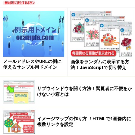
を作成する手順で解説します。このページは実際に以下
のURLで運営(新着記事を案内)していますので、覗いてみ
て下さい。
http://www.facebook.com/hp.tips
このようなFacebookページは、以下の手順で作れます。
法人でも個人でもとても簡単な操作で作成できますか
メールアドレスやURLの例に
画像をランダムに表示する方
ら、ぜひ試してみて下さい。
使えるサンプル用ドメイン
法！JavaScriptで切り替え
【本記事の目次】
サブウインドウを開く方法！閲覧者に不便をか
1.
目的のジャンルを選択して、Facebookページを新規に
けない小窓とは
作成する。
(p.2)
2.
Facebookページの基本情報やプロフィール写真・カバ
ー写真などを登録する。
(p.3)
イメージマップの作り方 ！HTMLで1画像内に
3.
タイムラインに文章や画像を投稿したり、各種機能を
複数リンクを設定
活用して情報発信する。
(p.4)