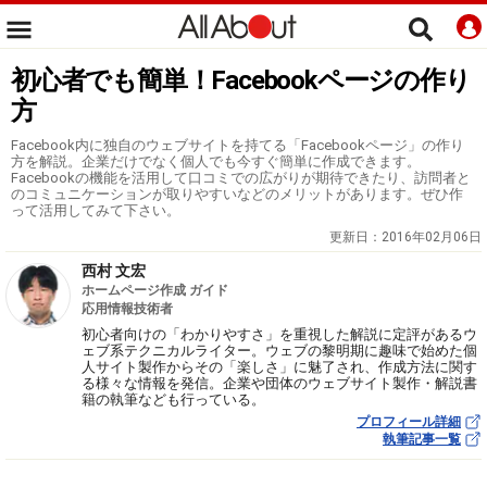
初心者でも簡単！Facebookページの作り
方
Facebook内に独自のウェブサイトを持てる「Facebookページ」の作り
方を解説。企業だけでなく個人でも今すぐ簡単に作成できます。
Facebookの機能を活用して口コミでの広がりが期待できたり、訪問者と
のコミュニケーションが取りやすいなどのメリットがあります。ぜひ作
って活用してみて下さい。
更新日：
2016年02月06日
西村 文宏
ホームページ作成 ガイド
応用情報技術者
初心者向けの「わかりやすさ」を重視した解説に定評があるウ
ェブ系テクニカルライター。ウェブの黎明期に趣味で始めた個
人サイト製作からその「楽しさ」に魅了され、作成方法に関す
る様々な情報を発信。企業や団体のウェブサイト製作・解説書
籍の執筆なども行っている。
プロフィール詳細
執筆記事一覧