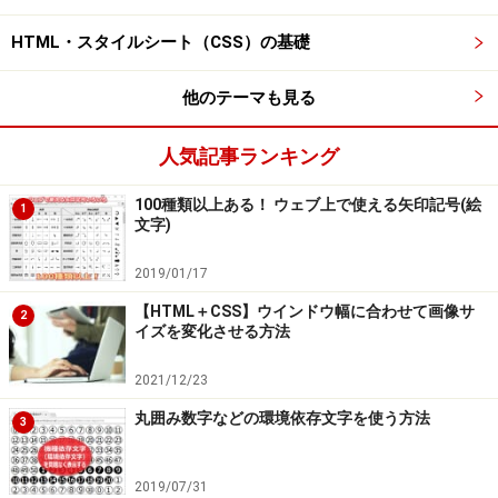
※OSやアプリ、ソフトのバージョンによっては画面表示、操作方
法が異なる可能性があります。
HTML・スタイルシート（CSS）の基礎
他のテーマも見る
次のページへ
1
/
5
人気記事ランキング
100種類以上ある！ ウェブ上で使える矢印記号(絵
1
文字)
2019/01/17
【HTML＋CSS】ウインドウ幅に合わせて画像サ
2
イズを変化させる方法
2021/12/23
丸囲み数字などの環境依存文字を使う方法
3
2019/07/31