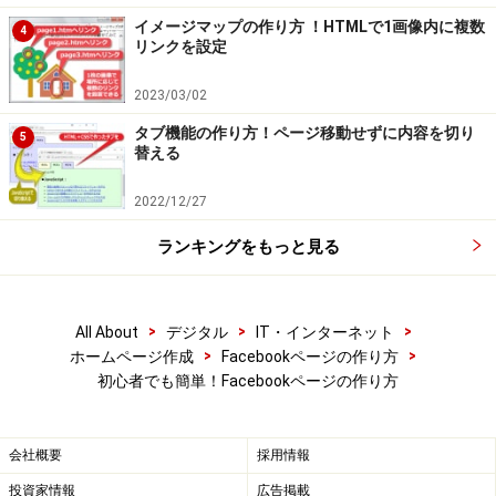
イメージマップの作り方 ！HTMLで1画像内に複数
4
リンクを設定
2023/03/02
タブ機能の作り方！ページ移動せずに内容を切り
5
替える
2022/12/27
ランキングをもっと見る
>
>
>
All About
デジタル
IT・インターネット
>
>
ホームページ作成
Facebookページの作り方
初心者でも簡単！Facebookページの作り方
会社概要
採用情報
投資家情報
広告掲載