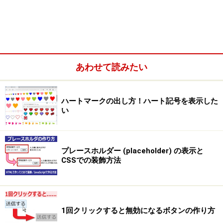
あわせて読みたい
ハートマークの出し方！ハート記号を表示した
い
Facebookページを作ってみましょう (個人
でも簡単)
プレースホルダー (placeholder) の表示と
CSSでの装飾方法
例として作成するFacebookページ
「Facebookページ」は、Facebookにアカウントがあれ
ば誰でも無料で作成できます。ここでは例として「ホー
1回クリックすると無効になるボタンの作り方
ムページ作成TIPS」という名称のFacebookページ(右図)