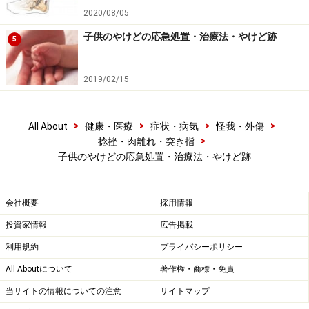
2020/08/05
子供のやけどの応急処置・治療法・やけど跡
5
重度のやけどは救急救命センターでの治療
が必要
2019/02/15
やけどの治療は、やけどの深さによって異なります。ま
た、やけどの重症度によっても治療は異なります。中等
>
>
>
>
All About
健康・医療
症状・病気
怪我・外傷
度以上のやけどは、入院の上、点滴を行い、感染症を予
>
捻挫・肉離れ・突き指
防し、集中的な医学的管理が必要になりますので、速や
子供のやけどの応急処置・治療法・やけど跡
かに救急医療機関、特に、「3次医療機関」と呼ばれる
救急救命センターを受診することをお勧めします。
会社概要
採用情報
投資家情報
広告掲載
ここでは、すぐにできるやけどの処置法と外来での対処
法を説明します。
利用規約
プライバシーポリシー
All Aboutについて
著作権・商標・免責
当サイトの情報についての注意
サイトマップ