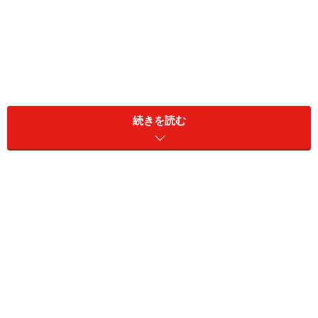
続きを読む
＜目次＞
子供のやけどの「深さ」による重症度…第1度・第2
度・第3度
子供のやけどの「範囲」による重症度…軽症・中等
度・重症
重度のやけどは救急救命センターでの治療が必要
家でできる子供のやけど応急手当
やけどで病院は何科を受診すべきか
病院での子供のやけど応急処置・やけど治療