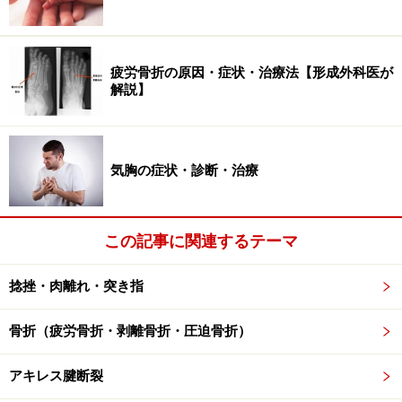
性と深い深達性に分かれます。浅在性では赤くなっ
た水泡で、深達性では蒼白か赤褐色の水疱になりま
す。
疲労骨折の原因・症状・治療法【形成外科医が
解説】
第3度
……皮下組織まで。水泡もなく、皮膚がなくな
り、組織が見えている状態
気胸の症状・診断・治療
子供のやけどの「範囲」による重症度…軽
症・中等度・重症
単に範囲だけでなく、上記の深さの程度も含めて判断し
この記事に関連するテーマ
ます。範囲は、体の皮膚全体の面積（体表面積と言いま
捻挫・肉離れ・突き指
す）でやけどがどの程度あるのかを判定します。例え
ば、乳児の場合、頭全体をやけどになると面積は20%に
骨折（疲労骨折・剥離骨折・圧迫骨折）
なります。
軽症
……第2度 10％以下、第3度 2％以下
アキレス腱断裂