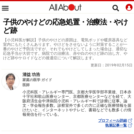
子供のやけどの応急処置・治療法・やけ
ど跡
【小児科医が解説】子供のやけどの原因は、電気ポッドや暖房器具など
室内にもたくさんあります。やけどをさせないように対策することが一
番のやけど予防法ですが、それでもやけどしてしまった場合は、適切な
応急手当が大切です。病院での治療法、赤や白のやけど跡の治し方、や
けど跡やケロイドなどの後遺症について解説します。
更新日：
2019年02月15日
清益 功浩
家庭の医学 ガイド
医師
小児科医・アレルギー専門医。京都大学医学部卒業後、日本赤
十字社和歌山医療センター、京都医療センターなどを経て、大
阪府済生会中津病院小児科・アレルギー科で診療に従事。論
文・学会報告多数。診察室外で多くの方に正確な医療情報を届
けたいと、インターネットやテレビ、書籍などでも数多くの情
報発信を行っている。
プロフィール詳細
執筆記事一覧