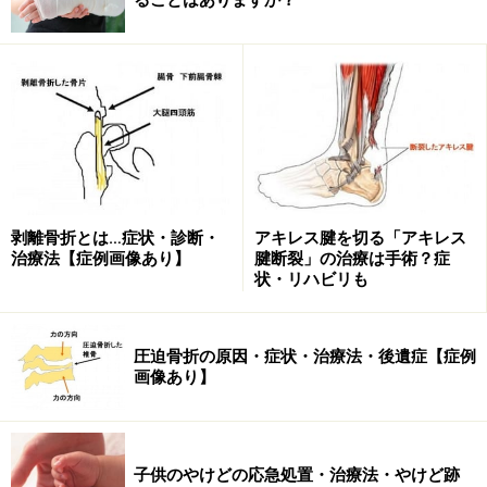
子供のやけどの「深さ」による重症度…第1
度・第2度・第3度
皮膚は、大きく三層構造になっています。皮膚はよく
「家」に例えられます。「皮膚の三層」にあたるのが
「屋根・構造・土台」です。
屋根……
表皮
構造……
真皮
剥離骨折とは…症状・診断・
アキレス腱を切る「アキレス
土台……
皮下組織
治療法【症例画像あり】
腱断裂」の治療は手術？症
状・リハビリも
雨や風の刺激に家は耐えているのと同様、皮膚も、細
菌、ウイルス、化学物質、温度、湿度に耐えています。
圧迫骨折の原因・症状・治療法・後遺症【症例
しかし、体温をはるかに超える温度には耐えられませ
画像あり】
ん。やけどは「皮膚が傷んだ深さ」で分類します。
第1度
……表皮だけ。赤くなってむくむ
第2度
……真皮まで。真皮での深さによって浅い浅在
子供のやけどの応急処置・治療法・やけど跡