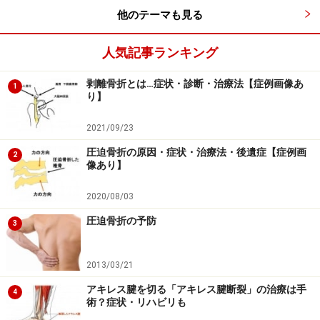
中等度
……第2度 10～30％、第3度 2～10％
他のテーマも見る
重症
……第2度 30％以上、第3度 10％以上、気道
にもやけどがある場合
人気記事ランキング
で判断します。
剥離骨折とは…症状・診断・治療法【症例画像あ
1
り】
各部位の面積が体全体に占める割合は、子ども場合だと
2021/09/23
頭部……乳児 20％、幼児以降の子ども 15％
圧迫骨折の原因・症状・治療法・後遺症【症例画
2
片手……乳児 10％、幼児以降の子ども 10％
像あり】
お腹……乳児 20％、幼児以降の子ども 20％
2020/08/03
背中……乳児 20％、幼児以降の子ども 20％
圧迫骨折の予防
3
片足……乳児 10％、幼児以降の子ども 15％
2013/03/21
となります。
アキレス腱を切る「アキレス腱断裂」の治療は手
4
術？症状・リハビリも
熱湯や火事でのやけどは重症になることが多いです。