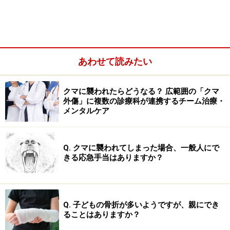
頭部打撲時、下記で一つでも当てはまるものがある場合
は、脳神経外科などの医療機関を救急受診しましょう。
あわせて読みたい
けいれんがある
頻回に嘔吐する
クマに襲われたらどうなる？ 広範囲の「クマ
意識がない、皮膚をつねっても目を開けない、呼び
外傷」に複数の診療科が連携するチーム治療・
かけても返事が無い
メンタルケア
手足に麻痺がある
頭痛を訴える。乳幼児の場合は、泣きやまない、機
Q. クマに襲われてしまった場合、一般人にで
きる応急手当はありますか？
嫌が悪い、ミルクの飲みが悪い、視線が合わないな
どの症状がある
大人の場合は、記憶の不鮮明、打撲当時の状況が解
らない、耳鳴り、めまい
Q. 子どもの骨折が多いようですが、親にでき
ることはありますか？