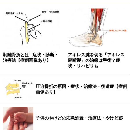
また、頭部打撲してから1カ月以上してからも、以下の
ような傾向が見られる場合も受診をした方が安心です。
記憶が乏しい、物忘れがひどいように見える
今まで歩けていたのに歩けなくなった
ボーとしていることが多い
剥離骨折とは…症状・診断・
アキレス腱を切る「アキレス
これらの症状がある場合、徐々に頭蓋内出血している可
治療法【症例画像あり】
腱断裂」の治療は手術？症
能性もあります。
状・リハビリも
次のページでは主に皮膚の怪我について説明します。
圧迫骨折の原因・症状・治療法・後遺症【症例
画像あり】
※記事内容は執筆時点のものです。最新の内容をご確認くださ
い。
※当サイトにおける医師・医療従事者等による情報の提供は、診
断・治療行為ではありません。診断・治療を必要とする方は、適
切な医療機関での受診をおすすめいたします。記事内容は執筆者
子供のやけどの応急処置・治療法・やけど跡
個人の見解によるものであり、全ての方への有効性を保証するも
のではありません。当サイトで提供する情報に基づいて被ったい