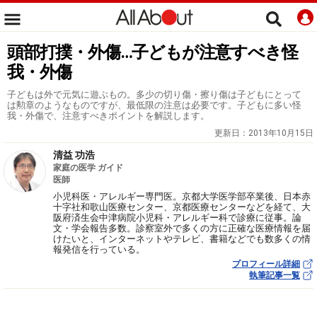
頭部打撲・外傷…子どもが注意すべき怪
我・外傷
子どもは外で元気に遊ぶもの。多少の切り傷・擦り傷は子どもにとって
は勲章のようなものですが、最低限の注意は必要です。子どもに多い怪
我・外傷で、注意すべきポイントを解説します。
更新日：
2013年10月15日
清益 功浩
家庭の医学 ガイド
医師
小児科医・アレルギー専門医。京都大学医学部卒業後、日本赤
十字社和歌山医療センター、京都医療センターなどを経て、大
阪府済生会中津病院小児科・アレルギー科で診療に従事。論
文・学会報告多数。診察室外で多くの方に正確な医療情報を届
けたいと、インターネットやテレビ、書籍などでも数多くの情
報発信を行っている。
プロフィール詳細
執筆記事一覧