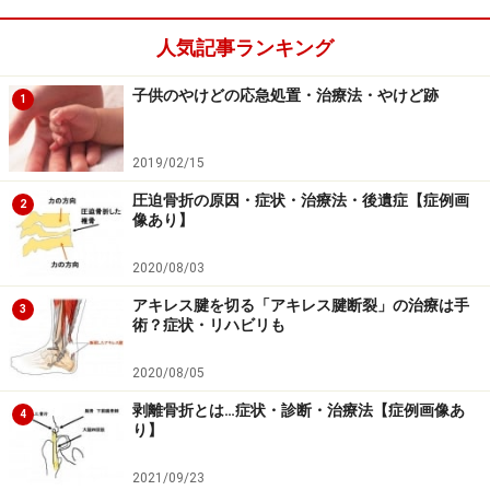
人気記事ランキング
子供のやけどの応急処置・治療法・やけど跡
1
2019/02/15
圧迫骨折の原因・症状・治療法・後遺症【症例画
2
像あり】
2020/08/03
アキレス腱を切る「アキレス腱断裂」の治療は手
3
術？症状・リハビリも
2020/08/05
剥離骨折とは…症状・診断・治療法【症例画像あ
4
り】
2021/09/23