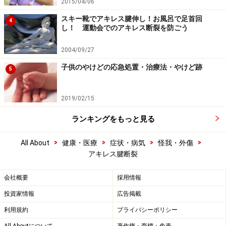
2015/04/06
スキー靴でアキレス腱伸し！お風呂で足首回
4
し！ 運動会でのアキレス断裂を防ごう
2004/09/27
子供のやけどの応急処置・治療法・やけど跡
5
2019/02/15
ランキングをもっと見る
>
>
>
>
All About
健康・医療
症状・病気
怪我・外傷
アキレス腱断裂
会社概要
採用情報
投資家情報
広告掲載
利用規約
プライバシーポリシー