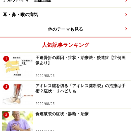
アルツハイマー型認知症
耳・鼻・喉の病気
他のテーマも見る
人気記事ランキング
圧迫骨折の原因・症状・治療法・後遺症【症例画
1
像あり】
2020/08/03
アキレス腱を切る「アキレス腱断裂」の治療は手
2
術？症状・リハビリも
2020/08/05
食道破裂の症状・診断・治療
3