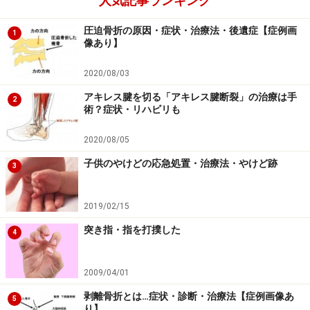
人気記事ランキング
圧迫骨折の原因・症状・治療法・後遺症【症例画
1
像あり】
2020/08/03
アキレス腱を切る「アキレス腱断裂」の治療は手
2
術？症状・リハビリも
2020/08/05
子供のやけどの応急処置・治療法・やけど跡
3
2019/02/15
突き指・指を打撲した
4
2009/04/01
剥離骨折とは…症状・診断・治療法【症例画像あ
5
り】