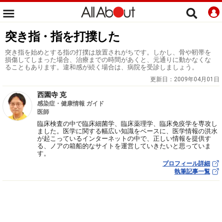
突き指・指を打撲した
突き指を始めとする指の打撲は放置されがちです。しかし、骨や靭帯を
損傷してしまった場合、治療までの時間があくと、元通りに動かなくな
ることもあります。違和感が続く場合は、病院を受診しましょう。
更新日：
2009年04月01日
西園寺 克
感染症・健康情報 ガイド
医師
臨床検査の中で臨床細菌学、臨床薬理学、臨床免疫学を専攻し
ました。医学に関する幅広い知識をベースに、医学情報の洪水
が起こっているインターネットの中で、正しい情報を提供す
る、ノアの箱船的なサイトを運営していきたいと思っていま
す。
プロフィール詳細
執筆記事一覧