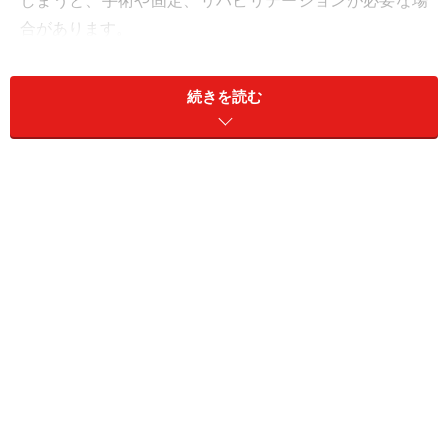
しまうと、手術や固定、リハビリテーションが必要な場
合があります。
ひどくぶつけてしまった場合や、腫れがひどい場合、指
続きを読む
が動かないと感じた場合は、早めに受診しましょう。
整形外科検索
※記事内容は執筆時点のものです。最新の内容をご確認くださ
い。
※当サイトにおける医師・医療従事者等による情報の提供は、診
断・治療行為ではありません。診断・治療を必要とする方は、適
切な医療機関での受診をおすすめいたします。記事内容は執筆者
個人の見解によるものであり、全ての方への有効性を保証するも
のではありません。当サイトで提供する情報に基づいて被ったい
かなる損害についても、当社、各ガイド、その他当社と契約した
情報提供者は一切の責任を負いかねます。
免責事項