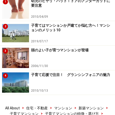
幼児のヒヤリ・ハット！ドアのアンダーカットに
1
す。足がかりとは、足を引っ掛けて登れる突起などのこ
要注意
とです。
2010/04/09
子育てはマンションか戸建てか悩む方へ！マンシ
1.1メートルとは大人が立った姿勢の時の重心よりやや高
2
ョンのメリット10
く、大人でも安心感を得られる高さです。子どもの場合
はもう少し低く「80センチ」という高さがひとつの落下
2019/07/17
防止の目安になります。もし足がかりがある場合は、そ
頭のよい子が育つマンションが登場
3
の部分から80センチ以上の高さを必要とします。
2006/11/30
子育て応援で注目！ グランシンフォニアの魅力
手すり子の間隔
4
2010/10/13
【図1】手すり子の間隔
>
>
>
>
All About
住宅・不動産
マンション
新築マンション
では次に、手すり子と手すり子の間隔を考えてみましょ
>
>
子育てマンション
子育てマンションの特徴・選び方