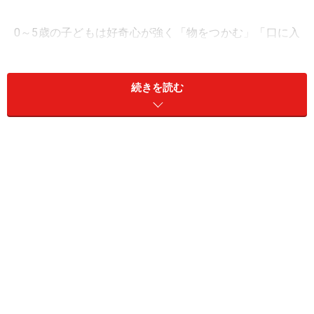
0～5歳の子どもは好奇心が強く「物をつかむ」「口に入
れる」という行動があること、バランス感覚の発達が未
熟であること、自宅内で過ごす時間が多いことなどが事
続きを読む
故が多い理由と考えらます。年齢が低いため、事故を防
止するためには親の見守りや事故防止対策を取っておく
ことが大切だと言えます。
今回は特に事故が起こりやすいといわれる「バルコニ
ー」「キッチン」「浴室」の3ヶ所について起こりやす
い事故、事故防止策を見てまいりましょう。