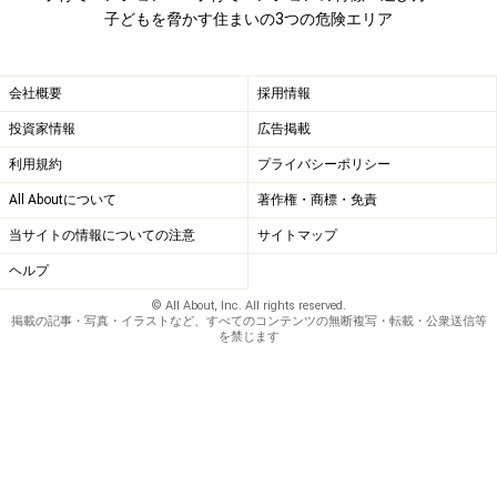
う。もしこの間隔が広すぎると、小さな子どもが間をす
子どもを脅かす住まいの3つの危険エリア
り抜けて落ちてしまう可能性があります。
会社概要
採用情報
子どもがすり抜けないための手すり子の間隔は「内法で
投資家情報
広告掲載
11センチ以下」が安全の目安とされています。11センチ
利用規約
プライバシーポリシー
はちょうど子どもの頭が抜けない寸法です。この手すり
子の間隔の規定は、足がかりまたは床から80センチ以下
All Aboutについて
著作権・商標・免責
の部分、つまり子どもが落下する恐れのある部分が対象
当サイトの情報についての注意
サイトマップ
になります。
ヘルプ
© All About, Inc. All rights reserved.
それでは次に
キッチンの安全性
について見てみましょ
掲載の記事・写真・イラストなど、すべてのコンテンツの無断複写・転載・公衆送信等
を禁じます
う。
※記事内容は執筆時点のものです。最新の内容をご確認くださ
い。