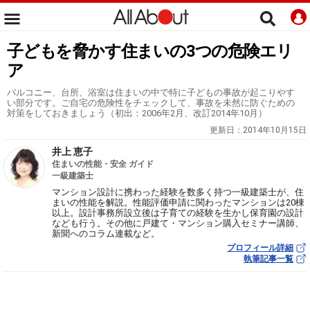
子どもを脅かす住まいの3つの危険エリ
ア
バルコニー、台所、浴室は住まいの中で特に子どもの事故が起こりやす
い部分です。ご自宅の危険性をチェックして、事故を未然に防ぐための
対策をしておきましょう（初出：2006年2月、改訂2014年10月）
更新日：
2014年10月15日
井上 恵子
住まいの性能・安全 ガイド
一級建築士
マンション設計に携わった経験を数多く持つ一級建築士が、住
まいの性能を解説。性能評価申請に関わったマンションは20棟
以上。設計事務所設立後は子育ての経験を生かし保育園の設計
なども行う。その他に戸建て・マンション購入セミナー講師、
新聞へのコラム連載など。
プロフィール詳細
執筆記事一覧