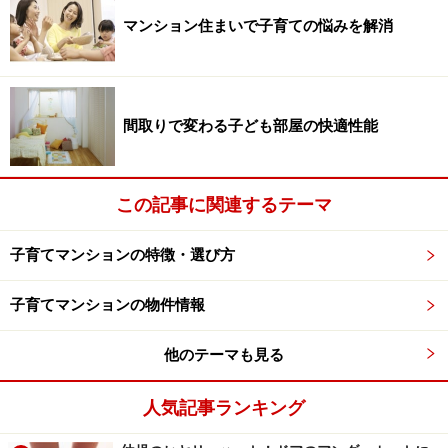
が住宅金融支援機構が定めたバリアフリー基準です。マ
マンション住まいで子育ての悩みを解消
ンションではこの基準を遵守しているケースが多いと言
えます。
間取りで変わる子ども部屋の快適性能
手すりの高さ：大人は1.1メートル以上、子
どもは80センチ以上
この記事に関連するテーマ
子育てマンションの特徴・選び方
手すりの高さが1.1メートル以上あれば大人でも安心感があ
子育てマンションの物件情報
る
まず、手すりの高さですが、建築基準法で定められてい
他のテーマも見る
るように、マンションのバルコニーの手すり高さの基準
人気記事ランキング
は1.1メートル以上となっています。もし足がかりになる
ものがあれば、その足がかりから1.1メートル以上必要で