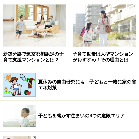
手すりについては建築基準法に下記のような基準があり
ます。
「屋上広場または2階以上の階にあるバルコニーその他
これに類するものの周囲には、安全上必要な高さが1.1m
以上の手すり壁、さくまたは金網を設けなければならな
新築分譲で東京都初認定の子
子育て世帯は大型マンション
い」
（建築基準法施行令第126条）
育て支援マンションとは？
がおすすめ！その理由とは
つまり、2階以上の部分のバルコニーには、高さ1.1m以
夏休みの自由研究にも！子どもと一緒に家の省
上の手すりまたはさくをつけなければならないことにな
エネ対策
っているのです(※1）。
（※1）マンションと3階建て以上の戸建住宅などに適用。2階建て以下
の一般的な戸建住宅には適用されません。
子どもを脅かす住まいの3つの危険エリア
しかしここで規定されているのは手すりの「高さ」だけ
です。もう少し詳しい基準を知りたい時、参考になるの