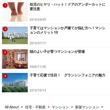
幼児のヒヤリ・ハット！ドアのアンダーカットに
1
要注意
戸建てで子育てのメリット2.子どもの出す
2010/04/09
音の問題
子育てはマンションか戸建てか悩む方へ！マンシ
2
ョンのメリット10
2019/07/17
頭のよい子が育つマンションが登場
3
隣戸との境の壁、上下住戸との境のコンクリートスラブは遮
音性が高い仕様になっているかチェックしよう
2006/11/30
また活発なお子さんであれば家の中を走り回ったり、イ
子育て応援で注目！ グランシンフォニアの魅力
スから飛び降りたり、大げんかして泣いたり、少し成長
4
すれば楽器を習い始めたりと、子育てにはどうしても音
の問題はついて回ります。
2010/10/13
ガイドは子どたちが小さい頃は戸建て住宅で育てまし
>
>
>
>
All About
住宅・不動産
マンション
新築マンション