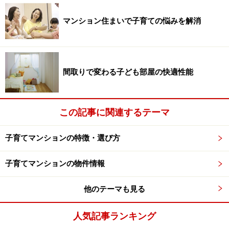
確かに子どもが小さい頃には家で遊ぶ時間も長く、家が
広く庭があり、気兼ねなくお友達を呼んだり収納スペー
マンション住まいで子育ての悩みを解消
スが確保できるという点で、戸建て住宅は理想的だと思
います。
間取りで変わる子ども部屋の快適性能
戸建てで子育てのメリット1.虫や植物の飼
育には戸建てが向く
この記事に関連するテーマ
子どもには、小さな虫に興味を持ち、庭にやってくるチ
子育てマンションの特徴・選び方
ョウチョやテントウムシ、だんご虫や川で取ってきたザ
リガニなどを飼育したがる時期もあります。学校で育て
子育てマンションの物件情報
たひまわりや朝顔を持ち帰り、自宅で成長日記を書け、
なんて宿題も出るかもしれません。小さくても庭があれ
他のテーマも見る
ば、花を植えたりお手入れしたり、お庭でバーベキュー
したりと子どもと一緒に屋外活動をいろいろ楽しめるは
人気記事ランキング
ずです。