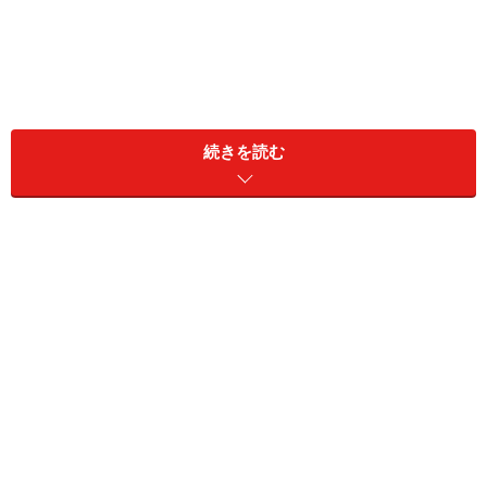
＜目次＞
続きを読む
戸建て住宅が子育てに向くワケ
戸建てで子育てのメリット1.虫や植物の飼育には戸
建てが向く
戸建てで子育てのメリット2.子どもの出す音の問題
マンションでもガーデニングを堪能
お互いに気をつけあって騒音問題を乗り切る
子育て中は家の広さより、収納スペースに配慮
マンションでの子育て、こんなに楽しい！
共用部が充実しているマンションはメリット大