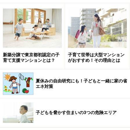
戸建て住宅が子育てに向くワケ
庭があれば動物を飼うこともできる
よく「子育て期は戸建て住宅がよい」という意見を聞き
ますが、その理由を書き出してみましょう。
新築分譲で東京都初認定の子
子育て世帯は大型マンション
育て支援マンションとは？
がおすすめ！その理由とは
・戸建て住宅の方が住戸面積が広い
・庭がある
夏休みの自由研究にも！子どもと一緒に家の省
・庭いじりやガーデニングを通して子どもが植物や虫と
エネ対策
触れ合える
・階下や隣近所への騒音をそれほど気にしなくてよい
・（戸建て住宅が並ぶ環境では）公園や緑地など自然環
子どもを脅かす住まいの3つの危険エリア
境も良いところが多い、など。