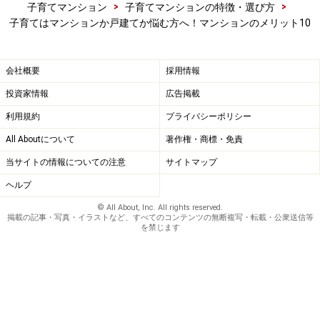
た。二段ベッドの上段から飛び降りるなどは日常茶飯事
>
>
子育てマンション
子育てマンションの特徴・選び方
なので、音の問題をあまり気にしなくて済んだことは大
子育てはマンションか戸建てか悩む方へ！マンションのメリット10
変ありがたかったと思います。
会社概要
採用情報
しかし、子育てファミリーにマンションは向いていない
投資家情報
広告掲載
のか？というと、意外とそうでもありません。 マンショ
利用規約
プライバシーポリシー
ンで子育て、こんな点がイイ！をご紹介します。
All Aboutについて
著作権・商標・免責
当サイトの情報についての注意
サイトマップ
ヘルプ
© All About, Inc. All rights reserved.
掲載の記事・写真・イラストなど、すべてのコンテンツの無断複写・転載・公衆送信等
を禁じます