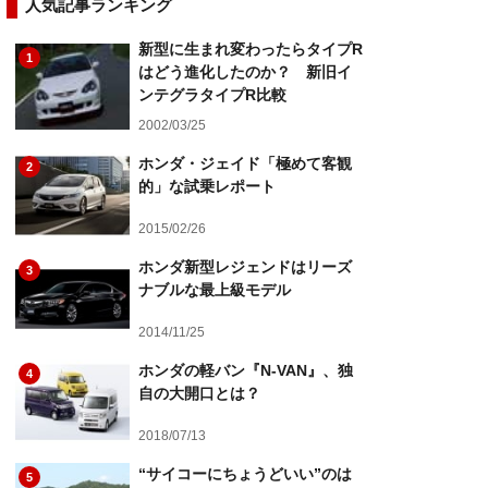
人気記事ランキング
新型に生まれ変わったらタイプR
1
はどう進化したのか？ 新旧イ
ンテグラタイプR比較
2002/03/25
ホンダ・ジェイド「極めて客観
2
的」な試乗レポート
2015/02/26
ホンダ新型レジェンドはリーズ
3
ナブルな最上級モデル
2014/11/25
ホンダの軽バン『N-VAN』、独
4
自の大開口とは？
2018/07/13
“サイコーにちょうどいい”のは
5