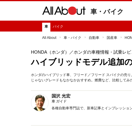
車・バイク
車
バイク
All About
車・バイク
自動車
国産車
HO
HONDA（ホンダ）
／ホンダの車種情報・試乗レビ
ハイブリッドモデル追加
ホンダのハイブリッド車、フリード／フリード スパイクの売
じゃないグレードもなかなかおすすめ。燃費など、比較してみ
国沢 光宏
車 ガイド
各種自動車専門誌で、新車記事とインプレッショ